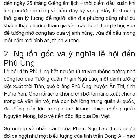
đến ngày 25 tháng Giêng âm lịch – thời điểm đầu xuân khi
lòng người rộn ràng và tràn đầy kỳ vọng. Đây là khoảng
thời gian lý tưởng để người dân địa phương cũng như du
khách thập phương tham gia vào các hoạt động lễ hội, vừa
để tưởng nhớ công lao của vị anh hùng, vừa để cầu mong
một năm mới bình an, thịnh vượng.
2. Nguồn gốc và ý nghĩa lễ hội đền
Phù Ủng
Lễ hội đền Phù Ủng bắt nguồn từ truyền thống tưởng nhớ
công lao của Tướng quân Phạm Ngũ Lão, một danh tướng
kiệt xuất thời Trần, quê ở làng Phù Ủng, huyện Ân Thi, tỉnh
Hưng Yên. Ông nổi tiếng không chỉ bởi tài năng xuất chúng
trong cả văn lẫn võ, mà còn bởi lòng trung quân ái quốc,
đã đóng góp lớn trong cuộc kháng chiến chống quân
Nguyên Mông, bảo vệ nền độc lập của Đại Việt.
Sự nghiệp và nhân cách của Phạm Ngũ Lão được người
đời ca ngợi như một biểu tượng của tinh thần Đông A – hào