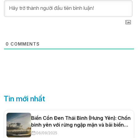
0
COMMENTS
Tin mới nhất
Biển Cồn Đen Thái Bình (Hưng Yên): Chốn
bình yên với rừng ngập mặn và bãi biển
thơ mộng
06/09/2025