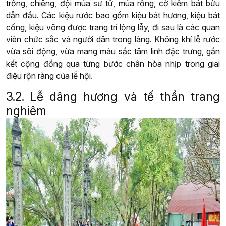
trống, chiêng, đội múa sư tử, múa rồng, cờ kiếm bát bửu
dẫn đầu. Các kiệu rước bao gồm kiệu bát hương, kiệu bát
cống, kiệu võng được trang trí lộng lẫy, đi sau là các quan
viên chức sắc và người dân trong làng. Không khí lễ rước
vừa sôi động, vừa mang màu sắc tâm linh đặc trưng, gắn
kết cộng đồng qua từng bước chân hòa nhịp trong giai
điệu rộn ràng của lễ hội.
3.2. Lễ dâng hương và tế thần trang
nghiêm