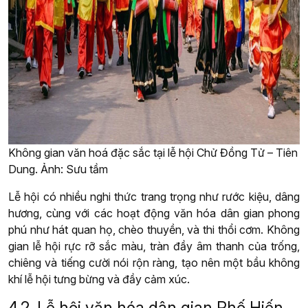
Không gian văn hoá đặc sắc tại lễ hội Chử Đồng Tử – Tiên
Dung. Ảnh: Sưu tầm
Lễ hội có nhiều nghi thức trang trọng như rước kiệu, dâng
hương, cùng với các hoạt động văn hóa dân gian phong
phú như hát quan họ, chèo thuyền, và thi thổi cơm. Không
gian lễ hội rực rỡ sắc màu, tràn đầy âm thanh của trống,
chiêng và tiếng cười nói rộn ràng, tạo nên một bầu không
khí lễ hội tưng bừng và đầy cảm xúc.
4.2. Lễ hội văn hóa dân gian Phố Hiến