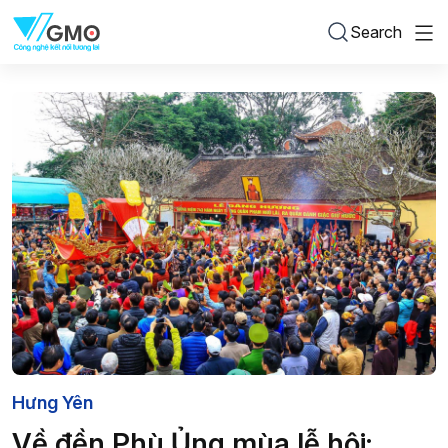
Search
Hưng Yên
Về đền Phù Ủng mùa lễ hội: