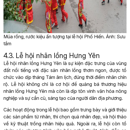
Múa rồng, rước kiệu ấn tượng tại lễ hội Phố Hiến. Ảnh: Sưu
tầm
4.3. Lễ hội nhãn lồng Hưng Yên
Lễ hội nhãn lồng Hưng Yên là sự kiện đặc trưng của vùng
đất nổi tiếng với đặc sản nhãn lồng thơm ngon, được tổ
chức vào dịp tháng Tám âm lịch, đúng thời điểm nhãn chín
rộ. Lễ hội không chỉ là cơ hội để quảng bá thương hiệu
nhãn lồng Hưng Yên mà còn là dịp tôn vinh văn hóa nông
nghiệp và sự cần cù, sáng tạo của người dân địa phương.
Các hoạt động trong lễ hội bao gồm trưng bày và giới thiệu
các sản phẩm từ nhãn, thi chọn quả nhãn đẹp, và hội thảo
về kỹ thuật trồng nhãn hiệu quả. Ngoài ra, lễ hội còn tổ