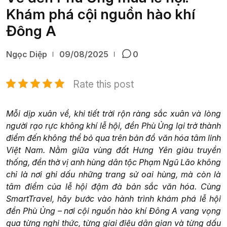
Khám phá cội nguồn hào khí
Đông A
Ngọc Diệp
09/08/2025
0
Rate this post
Mỗi dịp xuân về, khi tiết trời rộn ràng sắc xuân và lòng
người rạo rực không khí lễ hội, đền Phù Ủng lại trở thành
điểm đến không thể bỏ qua trên bản đồ văn hóa tâm linh
Việt Nam. Nằm giữa vùng đất Hưng Yên giàu truyền
thống, đền thờ vị anh hùng dân tộc Phạm Ngũ Lão không
chỉ là nơi ghi dấu những trang sử oai hùng, mà còn là
tâm điểm của lễ hội đậm đà bản sắc văn hóa. Cùng
SmartTravel, hãy bước vào hành trình khám phá lễ hội
đền Phù Ủng – nơi cội nguồn hào khí Đông A vang vọng
qua từng nghi thức, từng giai điệu dân gian và từng dấu