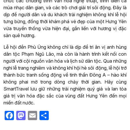
chức các chương trình văn hóa nghệ thuật, trình diễn ca
múa nhạc dân gian, và các trò chơi giải trí sôi động. Đây là
dịp để người dân và du khách trải nghiệm không khí lễ hội
tưng bừng, đồng thời khám phá vẻ đẹp của một Hưng Yên
vừa truyền thống vừa hiện đại, gắn liền với hương vị đặc
sản quê hương.
Lễ hội đền Phù Ủng không chỉ là dịp để tri ân vị anh hùng
dân tộc Phạm Ngũ Lão, mà còn là hành trình kết nối con
người với cội nguồn văn hóa và lịch sử dân tộc. Qua những
nghi lễ trang nghiêm và không khí hội hè sôi động, lễ hội trở
thành bức tranh sống động về tinh thần Đông A – hào khí
không phai mờ trong dòng chảy thời gian. Hãy cùng
SmartTravel lưu giữ những trải nghiệm quý giá và lan tỏa
giá trị văn hóa đặc sắc của vùng đất Hưng Yên đến mọi
miền đất nước.
Facebook
Mastodon
Email
Share