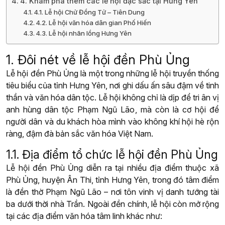
4. Khám phá thêm các lễ hội đặc sắc tại Hưng Yên
4.1. Lễ hội Chử Đồng Tử – Tiên Dung
4.2. Lễ hội văn hóa dân gian Phố Hiến
4.3. Lễ hội nhãn lồng Hưng Yên
1. Đôi nét về lễ hội đền Phù Ủng
Lễ hội đền Phù Ủng là một trong những lễ hội truyền thống
tiêu biểu của tỉnh Hưng Yên, nơi ghi dấu ấn sâu đậm về tinh
thần và văn hóa dân tộc. Lễ hội không chỉ là dịp để tri ân vị
anh hùng dân tộc Phạm Ngũ Lão, mà còn là cơ hội để
người dân và du khách hòa mình vào không khí hội hè rộn
ràng, đậm đà bản sắc văn hóa Việt Nam.
1.1. Địa điểm tổ chức lễ hội đền Phù Ủng
Lễ hội đền Phù Ủng diễn ra tại nhiều địa điểm thuộc xã
Phù Ủng, huyện Ân Thi, tỉnh Hưng Yên, trong đó tâm điểm
là đền thờ Phạm Ngũ Lão – nơi tôn vinh vị danh tướng tài
ba dưới thời nhà Trần. Ngoài đền chính, lễ hội còn mở rộng
tại các địa điểm văn hóa tâm linh khác như: