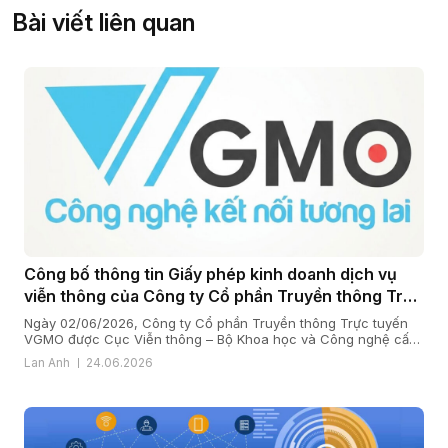
Bài viết liên quan
Công bố thông tin Giấy phép kinh doanh dịch vụ
viễn thông của Công ty Cổ phần Truyền thông Trực
tuyến VGMO
Ngày 02/06/2026, Công ty Cổ phần Truyền thông Trực tuyến
VGMO được Cục Viễn thông – Bộ Khoa học và Công nghệ cấp
Giấy phép kinh doanh dịch vụ viễn thông số 180/GP-CVT. Thực
Lan Anh
24.06.2026
hiện quy định tại khoản 6 Điều 35 Nghị định số 163/2024/NĐ-
CP ngày 24/12/2024 của Chính phủ quy định chi tiết […]