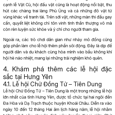
cạnh lễ Vật Cù, hội đấu vật cũng là hoạt động nổi bật, thu
hút các chàng trai làng Phù Ủng và cả những đô vật từ
vùng khác về tranh tài. Trên sới vật, những màn thi đấu gay
cấn, quyết liệt không chỉ tôn vinh tinh thần thượng võ mà
còn rèn luyện sức khỏe và ý chí cho người tham gia.
Ngoài ra, các trò chơi dân gian như nhảy mô đống cũng
góp phần làm cho lễ hội thêm phần sôi động. Đây là dịp để
người dân và du khách cùng hòa mình vào bầu không khí
hội hè náo nhiệt, mang lại những trải nghiệm khó quên.
4. Khám phá thêm các lễ hội đặc
sắc tại Hưng Yên
4.1. Lễ hội Chử Đồng Tử – Tiên Dung
Lễ hội Chử Đồng Tử – Tiên Dung là một trong những lễ hội
lớn nhất của tỉnh Hưng Yên, được tổ chức tại hai ngôi đền
Đa Hòa và Dạ Trạch thuộc huyện Khoái Châu. Diễn ra vào
ngày 10 đến 12 tháng Hai âm lịch hàng năm, lễ hội nhằm