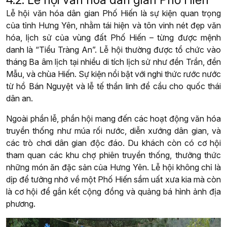
Lễ hội văn hóa dân gian Phố Hiến là sự kiện quan trọng
của tỉnh Hưng Yên, nhằm tái hiện và tôn vinh nét đẹp văn
hóa, lịch sử của vùng đất Phố Hiến – từng được mệnh
danh là “Tiểu Tràng An”. Lễ hội thường được tổ chức vào
tháng Ba âm lịch tại nhiều di tích lịch sử như đền Trần, đền
Mẫu, và chùa Hiến. Sự kiện nổi bật với nghi thức rước nước
từ hồ Bán Nguyệt và lễ tế thần linh để cầu cho quốc thái
dân an.
Ngoài phần lễ, phần hội mang đến các hoạt động văn hóa
truyền thống như múa rối nước, diễn xướng dân gian, và
các trò chơi dân gian độc đáo. Du khách còn có cơ hội
tham quan các khu chợ phiên truyền thống, thưởng thức
những món ăn đặc sản của Hưng Yên. Lễ hội không chỉ là
dịp để tưởng nhớ về một Phố Hiến sầm uất xưa kia mà còn
là cơ hội để gắn kết cộng đồng và quảng bá hình ảnh địa
phương.