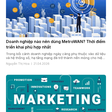
Doanh nghiệp nào nên dùng MetroWAN? Thời điểm
triển khai phù hợp nhất
Trong bối cảnh doanh nghiệp ngày càng phụ thuộc vào dữ liệu
và hệ thống số, hạ tầng mạng đã trở thành nền móng cho hiệu
quả vận hành và năng lực cạnh tranh. Khi quy mô mở rộng, chi
Nguyễn Thị Hoa
21.04.2026
nhánh gia tăng và yêu cầu bảo mật, ổn định ngày càng cao,
nhiều doanh […]