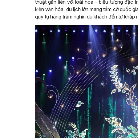
thuật gắn liền với loài hoa – biểu tượng đặc 
kiện văn hóa, du lịch lớn mang tầm cỡ quốc gia
quy tụ hàng trăm nghìn du khách đến từ khắp nơi