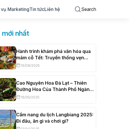
 vụ Marketing
Tin tức
Liên hệ
Search
n mới nhất
Hành trình khám phá văn hóa qua
mâm cỗ Tết: Truyền thống vẹn
nguyên, hơi thở đương đại
19/08/2025
Cao Nguyên Hoa Đà Lạt – Thiên
Đường Hoa Của Thành Phố Ngàn
Hoa
16/05/2025
Cẩm nang du lịch Langbiang 2025:
Đi đâu, ăn gì và chơi gì?
12/04/2025