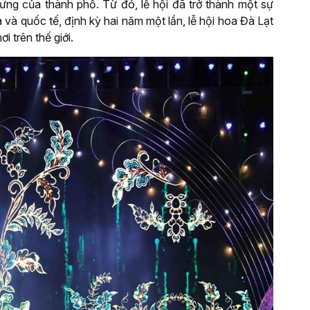
trưng của thành phố. Từ đó, lễ hội đã trở thành một sự
 và quốc tế, định kỳ hai năm một lần, lễ hội hoa Đà Lạt
 trên thế giới.