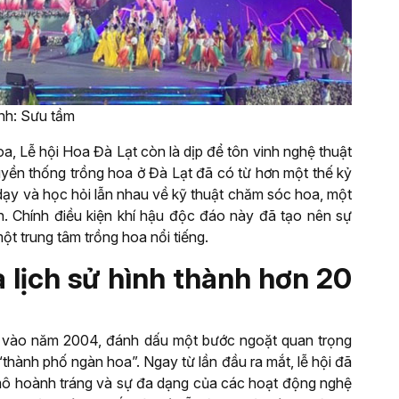
Ảnh: Sưu tầm
oa, Lễ hội Hoa Đà Lạt còn là dịp để tôn vinh nghệ thuật
uyền thống trồng hoa ở Đà Lạt đã có từ hơn một thế kỷ
 dạy và học hỏi lẫn nhau về kỹ thuật chăm sóc hoa, một
ển. Chính điều kiện khí hậu độc đáo này đã tạo nên sự
ột trung tâm trồng hoa nổi tiếng.
à lịch sử hình thành hơn 20
c vào năm 2004, đánh dấu một bước ngoặt quan trọng
thành phố ngàn hoa”. Ngay từ lần đầu ra mắt, lễ hội đã
mô hoành tráng và sự đa dạng của các hoạt động nghệ