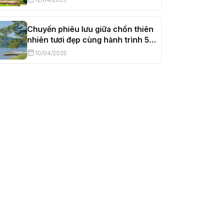
Chuyến phiêu lưu giữa chốn thiên
nhiên tươi đẹp cùng hành trình 5
ngày 4 đêm tại Đà Lạt
10/04/2025