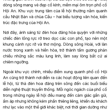
dòng sông mang vẻ đẹp cổ kính, mềm mại ôm trọn phố cổ
Hội An. Khu vực trung tâm của lễ hội thường nằm quanh
cầu Nhật Bản và chùa Cầu – hai biểu tượng văn hóa, kiến
trúc đặc trưng của Hội An.
Nơi đây, ánh sáng từ đèn hoa đăng hòa quyện với những
chiếc đèn lồng rực rỡ treo dọc các con phố, tạo nên một
khung cảnh rực rỡ và thơ mộng. Dòng sông Hoài, với làn
nước trong xanh và hiền hòa, trở thành tấm gương phản
chiếu những sắc màu lung linh, làm say lòng bất cứ ai
chiêm ngưỡng.
Ngoài khu vực chính, nhiều điểm xung quanh phố cổ Hội
An cũng trở thành nơi diễn ra các hoạt động liên quan đến
lễ hội, từ thả đèn hoa đăng trên sông đến các buổi biểu
diễn nghệ thuật truyền thống. Mỗi ngóc ngách của phố cổ
trong những ngày lễ hội đều mang đến cảm giác gần gũi,
ấm áp nhưng không kém phần thiêng liêng, khiến du khách
như lạc vào một thế giới khác biệt, nơi thời gian dường như