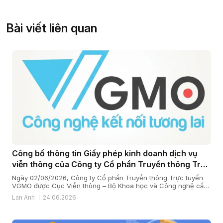
Bài viết liên quan
Công bố thông tin Giấy phép kinh doanh dịch vụ
viễn thông của Công ty Cổ phần Truyền thông Trực
tuyến VGMO
Ngày 02/06/2026, Công ty Cổ phần Truyền thông Trực tuyến
VGMO được Cục Viễn thông – Bộ Khoa học và Công nghệ cấp
Giấy phép kinh doanh dịch vụ viễn thông số 180/GP-CVT. Thực
Lan Anh
24.06.2026
hiện quy định tại khoản 6 Điều 35 Nghị định số 163/2024/NĐ-
CP ngày 24/12/2024 của Chính phủ quy định chi tiết […]