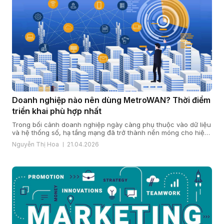
Doanh nghiệp nào nên dùng MetroWAN? Thời điểm
triển khai phù hợp nhất
Trong bối cảnh doanh nghiệp ngày càng phụ thuộc vào dữ liệu
và hệ thống số, hạ tầng mạng đã trở thành nền móng cho hiệu
quả vận hành và năng lực cạnh tranh. Khi quy mô mở rộng, chi
Nguyễn Thị Hoa
21.04.2026
nhánh gia tăng và yêu cầu bảo mật, ổn định ngày càng cao,
nhiều doanh […]