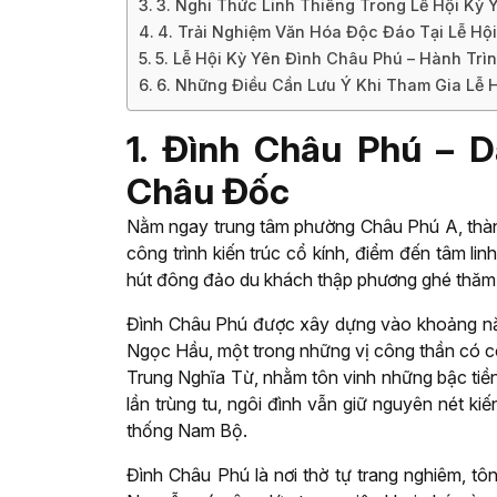
3. Nghi Thức Linh Thiêng Trong Lễ Hội Kỳ
4. Trải Nghiệm Văn Hóa Độc Đáo Tại Lễ Hộ
5. Lễ Hội Kỳ Yên Đình Châu Phú – Hành Tr
6. Những Điều Cần Lưu Ý Khi Tham Gia Lễ 
1. Đình Châu Phú – 
Châu Đốc
Nằm ngay trung tâm phường Châu Phú A, thàn
công trình kiến trúc cổ kính, điểm đến tâm linh
hút đông đảo du khách thập phương ghé thăm m
Đình Châu Phú được xây dựng vào khoảng nă
Ngọc Hầu, một trong những vị công thần có c
Trung Nghĩa Từ, nhằm tôn vinh những bậc tiề
lần trùng tu, ngôi đình vẫn giữ nguyên nét k
thống Nam Bộ.
Đình Châu Phú là nơi thờ tự trang nghiêm, t