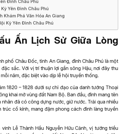
 Yên Đình Châu Phú
i Kỳ Yên Đình Châu Phú
ình Khám Phá Văn Hóa An Giang
Hội Kỳ Yên Đình Châu Phú
Dấu Ấn Lịch Sử Giữa Lòng
h phố Châu Đốc, tỉnh An Giang, đình Châu Phú là một
 đặc sắc. Với vị trí thuận lợi gần sông Hậu, nơi đây thu
ỗi năm, đặc biệt vào dịp lễ hội truyền thống.
m 1820 – 1828 dưới sự chỉ đạo của danh tướng Thoại
ông khai mở vùng đất Nam Bộ. Ban đầu, đình mang tên
n nhân đã có công dựng nước, giữ nước. Trải qua nhiều
iến trúc cổ kính, mang đậm phong cách đình làng truyền
ôn vinh Lễ Thành Hầu Nguyễn Hữu Cảnh, vị tướng triều