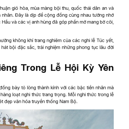
huận gió hòa, mùa màng bội thu, quốc thái dân an và
iền nhân. Đây là dịp để cộng đồng cùng nhau tưởng nhớ
Hầu và các vị anh hùng đã góp phần mở mang bờ cõi,
ưởng không khí trang nghiêm của các nghi lễ Túc yết,
át bội đặc sắc, trải nghiệm những phong tục lâu đời
iêng Trong Lễ Hội Kỳ Yên
đồng bày tỏ lòng thành kính với các bậc tiền nhân mà
 hàng loạt nghi thức trang trọng. Mỗi nghi thức trong lễ
i nét đẹp văn hóa truyền thống Nam Bộ.