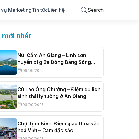
 vụ Marketing
Tin tức
Liên hệ
Search
n mới nhất
Núi Cấm An Giang – Linh sơn
huyền bí giữa Đồng Bằng Sông
Cửu Long
06/09/2025
Cù Lao Ông Chưởng – Điểm du lịch
sinh thái lý tưởng ở An Giang
06/09/2025
Chợ Tịnh Biên: Điểm giao thoa văn
hoá Việt – Cam đặc sắc
06/09/2025