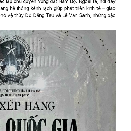
ác lập chủ quyền vùng đất Nam Bộ. Ngoài ra, nơi đây
g hệ thống kênh rạch giúp phát triển kinh tế – giao
 phó vệ thủy Đỗ Đăng Tàu và Lê Văn Sanh, những bậc