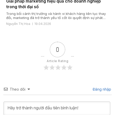
Giải pháp marketing hiệu quả cho doanh nghiệp
trong thời đại số
Trong bối cảnh thị trường và hành vi khách hàng liên tục thay
đổi, marketing đã trở thành yếu tố cốt lõi quyết định sự phát
triển của doanh nghiệp. Một giải pháp marketing hiệu quả nằm
Nguyễn Thị Hoa
19.04.2026
ở cách doanh nghiệp hiểu khách hàng, xây dựng chiến lược
đúng đắn và triển khai đồng bộ […]
0
Article Rating
Theo dõi
Đăng nhập