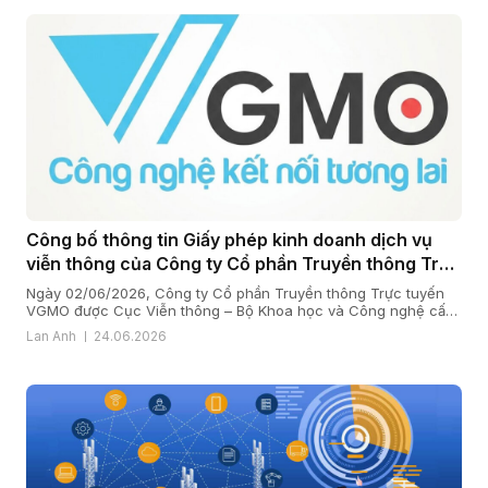
Công bố thông tin Giấy phép kinh doanh dịch vụ
viễn thông của Công ty Cổ phần Truyền thông Trực
tuyến VGMO
Ngày 02/06/2026, Công ty Cổ phần Truyền thông Trực tuyến
VGMO được Cục Viễn thông – Bộ Khoa học và Công nghệ cấp
Giấy phép kinh doanh dịch vụ viễn thông số 180/GP-CVT. Thực
Lan Anh
24.06.2026
hiện quy định tại khoản 6 Điều 35 Nghị định số 163/2024/NĐ-
CP ngày 24/12/2024 của Chính phủ quy định chi tiết […]