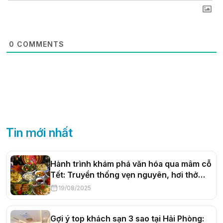
0
COMMENTS
Tin mới nhất
Hành trình khám phá văn hóa qua mâm cỗ
Tết: Truyền thống vẹn nguyên, hơi thở
đương đại
19/08/2025
Gợi ý top khách sạn 3 sao tại Hải Phòng: