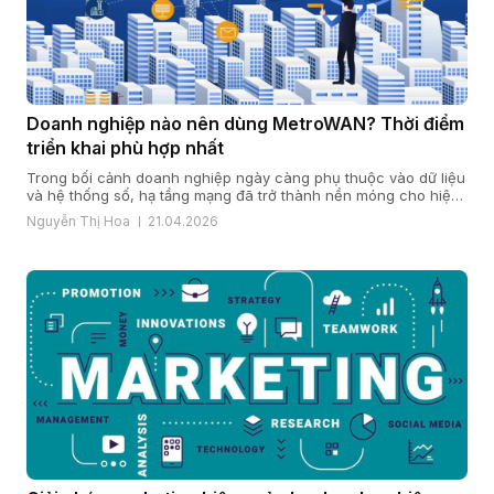
Doanh nghiệp nào nên dùng MetroWAN? Thời điểm
triển khai phù hợp nhất
Trong bối cảnh doanh nghiệp ngày càng phụ thuộc vào dữ liệu
và hệ thống số, hạ tầng mạng đã trở thành nền móng cho hiệu
quả vận hành và năng lực cạnh tranh. Khi quy mô mở rộng, chi
Nguyễn Thị Hoa
21.04.2026
nhánh gia tăng và yêu cầu bảo mật, ổn định ngày càng cao,
nhiều doanh […]