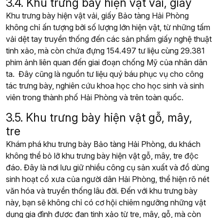
3.4. Khu trưng bày hiện vật vải, giấy
Khu trưng bày hiện vật vải, giấy Bảo tàng Hải Phòng
không chỉ ấn tượng bởi số lượng lớn hiện vật, từ những tấm
vải dệt tay truyền thống đến các sản phẩm giấy nghệ thuật
tinh xảo, mà còn chứa đựng 154.497 tư liệu cùng 29.381
phim ảnh liên quan đến giai đoạn chống Mỹ của nhân dân
ta. Đây cũng là nguồn tư liệu quý báu phục vụ cho công
tác trưng bày, nghiên cứu khoa học cho học sinh và sinh
viên trong thành phố Hải Phòng và trên toàn quốc.
3.5. Khu trưng bày hiện vật gỗ, mây,
tre
Khám phá khu trưng bày Bảo tàng Hải Phòng, du khách
không thể bỏ lỡ khu trưng bày hiện vật gỗ, mây, tre độc
đáo. Đây là nơi lưu giữ nhiều công cụ sản xuất và đồ dùng
sinh hoạt cổ xưa của người dân Hải Phòng, thể hiện rõ nét
văn hóa và truyền thống lâu đời. Đến với khu trưng bày
này, bạn sẽ không chỉ có cơ hội chiêm ngưỡng những vật
dụng gia đình được đan tinh xảo từ tre, mây, gỗ, mà còn