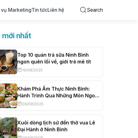
 vụ Marketing
Tin tức
Liên hệ
Search
n mới nhất
Top 10 quán trà sữa Ninh Bình
ngon quên lối về, giới trẻ mê tít
16/08/2025
Khám Phá Ẩm Thực Ninh Bình:
Hành Trình Qua Những Món Ngon
Đất Cố Đô
09/08/2025
Xuôi dòng lịch sử đền thờ vua Lê
Đại Hành ở Ninh Bình
08/08/2025