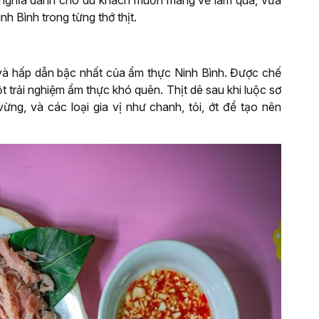
 nghĩa dành cho du khách muốn mang về làm quà, vừa
h Bình trong từng thớ thịt.
và hấp dẫn bậc nhất của ẩm thực Ninh Bình. Được chế
t trải nghiệm ẩm thực khó quên. Thịt dê sau khi luộc sơ
vừng, và các loại gia vị như chanh, tỏi, ớt để tạo nên