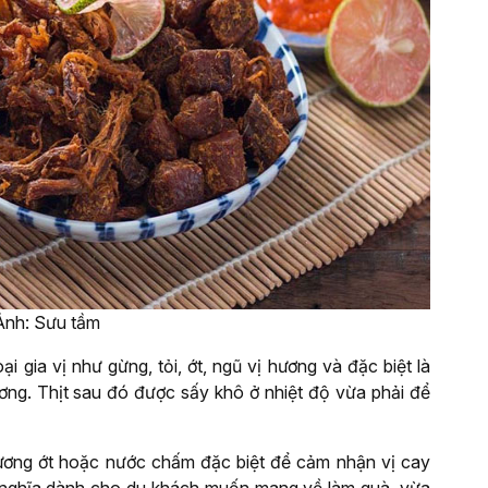
Ảnh: Sưu tầm
ại gia vị như gừng, tỏi, ớt, ngũ vị hương và đặc biệt là
ương. Thịt sau đó được sấy khô ở nhiệt độ vừa phải để
 tương ớt hoặc nước chấm đặc biệt để cảm nhận vị cay