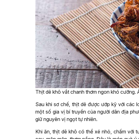
Thịt dê khô vắt chanh thơm ngon khó cưỡng. 
Sau khi sơ chế, thịt dê được ướp kỹ với các lo
một số gia vị bí truyền của người dân địa ph
giữ nguyên vị ngọt tự nhiên.
Khi ăn, thịt dê khô có thể xé nhỏ, chấm với