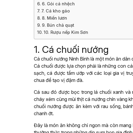
6. Gỏi cá nhệch
7. Cá kho gáo
8. Miến lươn
9. Bún chả quạt
10. Rượu nếp Kim Sơn
1. Cá chuối nướng
Cá chuối nướng Ninh Bình là một món ăn dân 
Cá chuối được lựa chọn phải là những con cá 
sạch, cá được tẩm ướp với các loại gia vị tru
chua để tạo vị đậm đà.
Cá sau đó được bọc trong lá chuối xanh và n
cháy xém cùng mùi thịt cá nướng chín vàng kh
chuối nướng được ăn kèm với rau sống, bá
chanh ớt.
Đây là món ăn không chỉ ngon mà còn mang h
thưởng thức trong những dịp sum họp gia đình