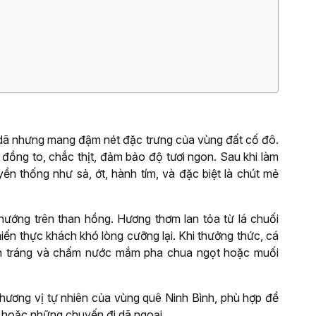
dã nhưng mang đậm nét đặc trưng của vùng đất cố đô.
đồng to, chắc thịt, đảm bảo độ tươi ngon. Sau khi làm
yền thống như sả, ớt, hành tím, và đặc biệt là chút mẻ
ướng trên than hồng. Hương thơm lan tỏa từ lá chuối
iến thực khách khó lòng cưỡng lại. Khi thưởng thức, cá
nh tráng và chấm nước mắm pha chua ngọt hoặc muối
ương vị tự nhiên của vùng quê Ninh Bình, phù hợp để
 hoặc những chuyến đi dã ngoại.