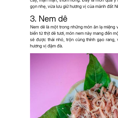
cay, mặn mặn, thơm nồng. Đây là món quà ý
gọn nhẹ, vừa lưu giữ hương vị của mảnh đất Nin
3. Nem dê
Nem dê là một trong những món ăn lạ miệng 
biến từ thịt dê tươi, món nem này mang đến mộ
sẽ được thái nhỏ, trộn cùng thính gạo rang, 
hương vị đậm đà.