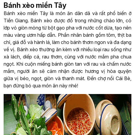
Bánh xèo miền Tây
Bánh xèo miền Tây là món ăn dân dã và rất phổ biến ở
Tiền Giang. Bánh xèo được đổ trong những chảo lớn, có
lớp vỏ giòn mỏng từ bột gạo pha với nước cốt dừa, tạo nên
màu vàng ươm hấp dẫn. Phần nhân bánh gồm tôm, thịt ba
chỉ, giá đỗ và hành lá, làm cho bánh thơm ngon và đa dạng
về vị. Bánh xèo thường ăn kèm với nhiều loại rau sống như
xà lách, diếp cá, rau thơm, cùng với nước mắm pha chua
ngọt. Khi cuộn miếng bánh giòn tan với rau và chấm nước
mắm, người ăn sẽ cảm nhận được hương vị hòa quyện
giữa vị béo, ngọt, giòn và thanh mát. Đến chợ nổi Cái Bè,
bạn đừng bỏ qua món ăn này nhé!