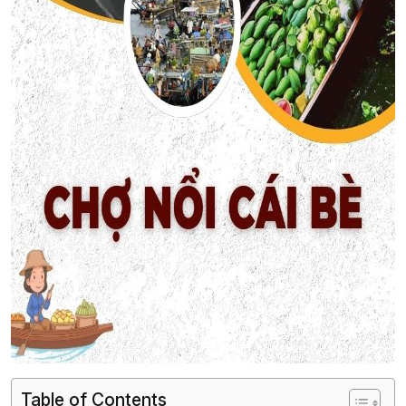
Table of Contents