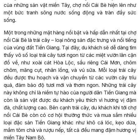
của những sản vật miền Tây, chợ nổi Cái Bè hiện lên như
một bức tranh sông nước sống động và tràn đầy sức
sống.
Một trong những mặt hàng nổi bật và hấp dẫn nhất tại chợ
nổi Cái Bè là trái cây – loại nông sản đặc trưng và nổi tiếng
của vùng đất Tiền Giang. Tại đây, du khách sẽ dễ dàng tìm
thấy vô số loại trái cây tươi ngon từ các miệt vườn lân cận
đổ về, như xoài cát Hòa Lộc, sầu riêng Cái Mơn, chôm
chôm, măng cụt, nhãn lồng, và vú sữa. Mỗi loại trái cây
đều được thu hoạch và vận chuyển từ các vườn cây trĩu
quả, đảm bảo độ tươi mới và thơm ngon. Những trái cây
này không chỉ là niềm tự hào của người dân Tiền Giang mà
còn là sản vật được du khách yêu thích vì hương vị đậm
đà, chất lượng cao. Bên cạnh trái cây, du khách khi tới chợ
nổi Cái Bè còn có cơ hội thưởng thức và mua sắm nhiều
loại đặc sản Tiền Giang khác như khô cá lóc, kẹo dừa,
mắm tôm chà và rượu nếp, tất cả đều mang đậm hương vị
miền Tây Nam Bộ.