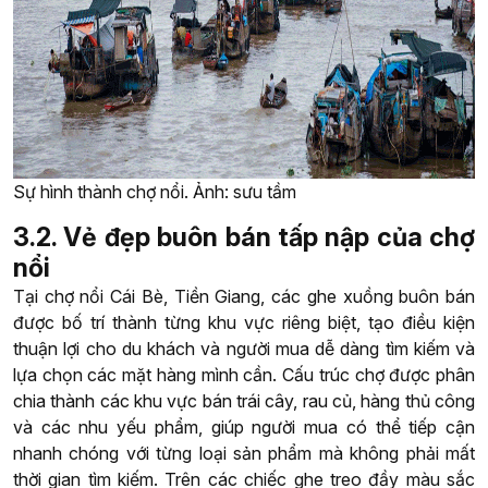
Sự hình thành chợ nổi. Ảnh: sưu tầm
3.2. Vẻ đẹp buôn bán tấp nập của chợ
nổi
Tại chợ nổi Cái Bè, Tiền Giang, các ghe xuồng buôn bán
được bố trí thành từng khu vực riêng biệt, tạo điều kiện
thuận lợi cho du khách và người mua dễ dàng tìm kiếm và
lựa chọn các mặt hàng mình cần. Cấu trúc chợ được phân
chia thành các khu vực bán trái cây, rau củ, hàng thủ công
và các nhu yếu phẩm, giúp người mua có thể tiếp cận
nhanh chóng với từng loại sản phẩm mà không phải mất
thời gian tìm kiếm. Trên các chiếc ghe treo đầy màu sắc