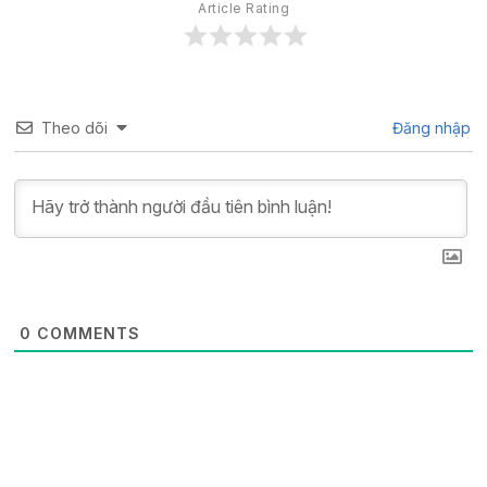
Article Rating
Theo dõi
Đăng nhập
0
COMMENTS