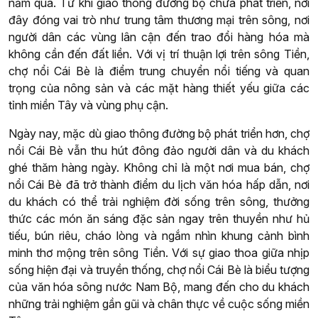
năm qua. Từ khi giao thông đường bộ chưa phát triển, nơi
đây đóng vai trò như trung tâm thương mại trên sông, nơi
người dân các vùng lân cận đến trao đổi hàng hóa mà
không cần đến đất liền. Với vị trí thuận lợi trên sông Tiền,
chợ nổi Cái Bè là điểm trung chuyển nổi tiếng và quan
trọng của nông sản và các mặt hàng thiết yếu giữa các
tỉnh miền Tây và vùng phụ cận.
Ngày nay, mặc dù giao thông đường bộ phát triển hơn, chợ
nổi Cái Bè vẫn thu hút đông đảo người dân và du khách
ghé thăm hàng ngày. Không chỉ là một nơi mua bán, chợ
nổi Cái Bè đã trở thành điểm du lịch văn hóa hấp dẫn, nơi
du khách có thể trải nghiệm đời sống trên sông, thưởng
thức các món ăn sáng đặc sản ngay trên thuyền như hủ
tiếu, bún riêu, cháo lòng và ngắm nhìn khung cảnh bình
minh thơ mộng trên sông Tiền. Với sự giao thoa giữa nhịp
sống hiện đại và truyền thống, chợ nổi Cái Bè là biểu tượng
của văn hóa sông nước Nam Bộ, mang đến cho du khách
những trải nghiệm gần gũi và chân thực về cuộc sống miền