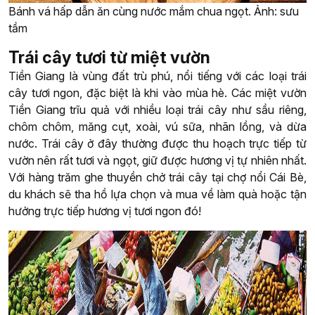
Bánh vá hấp dẫn ăn cùng nước mắm chua ngọt. Ảnh: sưu
tầm
Trái cây tươi từ miệt vườn
Tiền Giang là vùng đất trù phú, nổi tiếng với các loại trái
cây tươi ngon, đặc biệt là khi vào mùa hè. Các miệt vườn
Tiền Giang trĩu quả với nhiều loại trái cây như sầu riêng,
chôm chôm, măng cụt, xoài, vú sữa, nhãn lồng, và dừa
nước. Trái cây ở đây thường được thu hoạch trực tiếp từ
vườn nên rất tươi và ngọt, giữ được hương vị tự nhiên nhất.
Với hàng trăm ghe thuyền chở trái cây tại chợ nổi Cái Bè,
du khách sẽ tha hồ lựa chọn và mua về làm quà hoặc tận
hưởng trực tiếp hương vị tươi ngon đó!