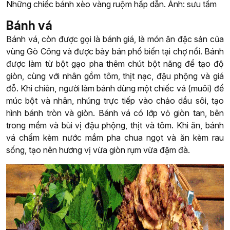
Những chiếc bánh xèo vàng ruộm hấp dẫn. Ảnh: sưu tầm
Bánh vá
Bánh vá, còn được gọi là bánh giá, là món ăn đặc sản của
vùng Gò Công và được bày bán phổ biến tại chợ nổi. Bánh
được làm từ bột gạo pha thêm chút bột năng để tạo độ
giòn, cùng với nhân gồm tôm, thịt nạc, đậu phộng và giá
đỗ. Khi chiên, người làm bánh dùng một chiếc vá (muôi) để
múc bột và nhân, nhúng trực tiếp vào chảo dầu sôi, tạo
hình bánh tròn và giòn. Bánh vá có lớp vỏ giòn tan, bên
trong mềm và bùi vị đậu phộng, thịt và tôm. Khi ăn, bánh
vá chấm kèm nước mắm pha chua ngọt và ăn kèm rau
sống, tạo nên hương vị vừa giòn rụm vừa đậm đà.