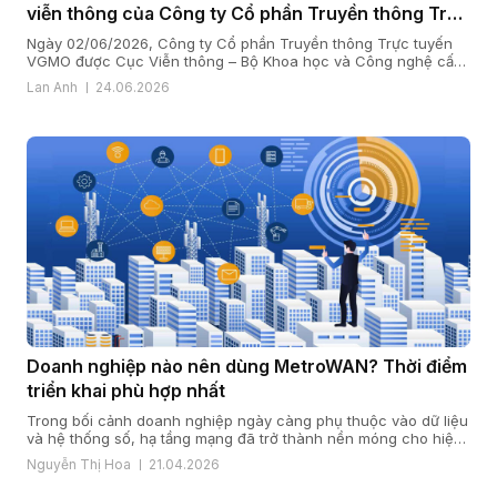
viễn thông của Công ty Cổ phần Truyền thông Trực
tuyến VGMO
Ngày 02/06/2026, Công ty Cổ phần Truyền thông Trực tuyến
VGMO được Cục Viễn thông – Bộ Khoa học và Công nghệ cấp
Giấy phép kinh doanh dịch vụ viễn thông số 180/GP-CVT. Thực
Lan Anh
24.06.2026
hiện quy định tại khoản 6 Điều 35 Nghị định số 163/2024/NĐ-
CP ngày 24/12/2024 của Chính phủ quy định chi tiết […]
Doanh nghiệp nào nên dùng MetroWAN? Thời điểm
triển khai phù hợp nhất
Trong bối cảnh doanh nghiệp ngày càng phụ thuộc vào dữ liệu
và hệ thống số, hạ tầng mạng đã trở thành nền móng cho hiệu
quả vận hành và năng lực cạnh tranh. Khi quy mô mở rộng, chi
Nguyễn Thị Hoa
21.04.2026
nhánh gia tăng và yêu cầu bảo mật, ổn định ngày càng cao,
nhiều doanh […]