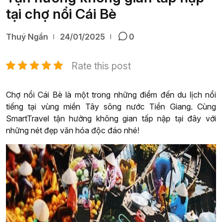
tại chợ nổi Cái Bè
Thuý Ngần
24/01/2025
0
Rate this post
Chợ nổi Cái Bè là một trong những điểm đến du lịch nổi
tiếng tại vùng miền Tây sông nước Tiền Giang. Cùng
SmartTravel tận hưởng không gian tấp nập tại đây với
những nét đẹp văn hóa độc đáo nhé!