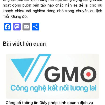
hoạt động buôn bán tấp nập chắc hẳn sẽ để lại cho du
khách nhiều trải nghiệm đáng nhớ trong chuyến du lịch
Tiền Giang đó.
Facebook
Mastodon
Email
Share
Bài viết liên quan
Công bố thông tin Giấy phép kinh doanh dịch vụ