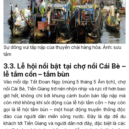
Sự đông vui tấp nập của thuyền chài hàng hóa. Ảnh: sưu
tầm
3.3. Lễ hội nổi bật tại chợ nổi Cái Bè –
lễ tắm cồn – tắm bùn
Vào mỗi dịp Tết Đoan Ngọ (mùng 5 tháng 5 Âm lịch), chợ
nổi Cái Bè, Tiền Giang trở nên nhộn nhịp và rực rỡ hơn bao
giờ hết, không chỉ bởi khung cảnh buôn bán tấp nập mà
còn nhờ không khí sôi động của lễ hội tắm cồn – hay còn
gọi là lễ hội tắm bùn – một hoạt động truyền thống độc
đáo của người dân miền sông nước. Đây là dịp để du
khách tới Tiền Giang và người dân nơi đây, đặc biệt là các