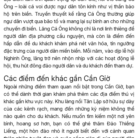
Ông – loài cá voi được ngư dân tôn kính như vị thần bảo
hộ trên biển. Truyền thuyết kể rằng Cá Ông thường giúp
ngư dân vượt qua bão tố và mang lại sự bình an cho những
chuyến đi biển. Lăng Cá Ông không chỉ là nơi linh thiêng để
người dân địa phương cầu nguyện, mà còn là điểm đến
hấp dẫn để du khách khám phá nét văn hóa, tín ngưỡng
đặc trưng của người dân miền biển. Mỗi năm, vào dịp lễ hội
Nghinh Ông, lăng trở nên nhộn nhịp với các hoạt động lễ
hội, thu hút đông đảo người dân và du khách đến tham dự.
Các điểm đến khác gần Cần Giờ
Ngoài những điểm tham quan nổi bật trong Cần Giờ, bạn
có thể dành thời gian khám phá thêm các địa điểm thú vị
khác gần khu vực này. Khu làng nổi Tân Lập sở hữu sự dày
của các kênh rạch, mang đến những kỷ niệm không thể
nào quên cho du khách. Nếu muốn tìm kiếm một nơi yên
bình, hoang sơ hơn, bạn có thể ghé thăm Đảo Thiềng
Liềng, một hòn đảo nhỏ ít người biết đến với cảnh quan