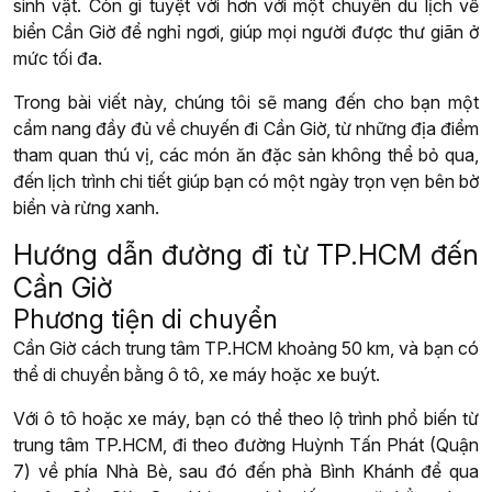
sinh vật. Còn gì tuyệt vời hơn với một chuyến du lịch về
biển Cần Giờ để nghỉ ngơi, giúp mọi người được thư giãn ở
mức tối đa.
Trong bài viết này, chúng tôi sẽ mang đến cho bạn một
cẩm nang đầy đủ về chuyến đi Cần Giờ, từ những địa điểm
tham quan thú vị, các món ăn đặc sản không thể bỏ qua,
đến lịch trình chi tiết giúp bạn có một ngày trọn vẹn bên bờ
biển và rừng xanh.
Hướng dẫn đường đi từ TP.HCM đến
Cần Giờ
Phương tiện di chuyển
Cần Giờ cách trung tâm TP.HCM khoảng 50 km, và bạn có
thể di chuyển bằng ô tô, xe máy hoặc xe buýt.
Với ô tô hoặc xe máy, bạn có thể theo lộ trình phổ biến từ
trung tâm TP.HCM, đi theo đường Huỳnh Tấn Phát (Quận
7) về phía Nhà Bè, sau đó đến phà Bình Khánh để qua