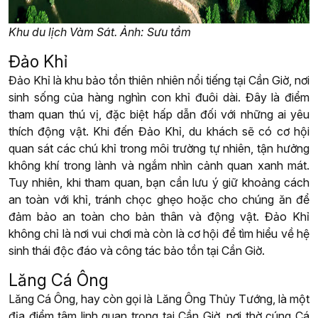
Khu du lịch Vàm Sát. Ảnh: Sưu tầm
Đảo Khỉ
Đảo Khỉ là khu bảo tồn thiên nhiên nổi tiếng tại Cần Giờ, nơi
sinh sống của hàng nghìn con khỉ đuôi dài. Đây là điểm
tham quan thú vị, đặc biệt hấp dẫn đối với những ai yêu
thích động vật. Khi đến Đảo Khỉ, du khách sẽ có cơ hội
quan sát các chú khỉ trong môi trường tự nhiên, tận hưởng
không khí trong lành và ngắm nhìn cảnh quan xanh mát.
Tuy nhiên, khi tham quan, bạn cần lưu ý giữ khoảng cách
an toàn với khỉ, tránh chọc ghẹo hoặc cho chúng ăn để
đảm bảo an toàn cho bản thân và động vật. Đảo Khỉ
không chỉ là nơi vui chơi mà còn là cơ hội để tìm hiểu về hệ
sinh thái độc đáo và công tác bảo tồn tại Cần Giờ.
Lăng Cá Ông
Lăng Cá Ông, hay còn gọi là Lăng Ông Thủy Tướng, là một
địa điểm tâm linh quan trọng tại Cần Giờ, nơi thờ cúng Cá