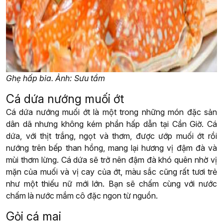
Ghẹ hấp bia. Ảnh: Sưu tầm
Cá dứa nướng muối ớt
Cá dứa nướng muối ớt là một trong những món đặc sản
dân dã nhưng không kém phần hấp dẫn tại Cần Giờ. Cá
dứa, với thịt trắng, ngọt và thơm, được ướp muối ớt rồi
nướng trên bếp than hồng, mang lại hương vị đậm đà và
mùi thơm lừng. Cá dứa sẽ trở nên đậm đà khó quên nhờ vị
mặn của muối và vị cay của ớt, màu sắc cũng rất tươi trẻ
như một thiếu nữ mới lớn. Bạn sẽ chấm cùng với nước
chấm là nước mắm cô đặc ngon từ nguồn.
Gỏi cá mai