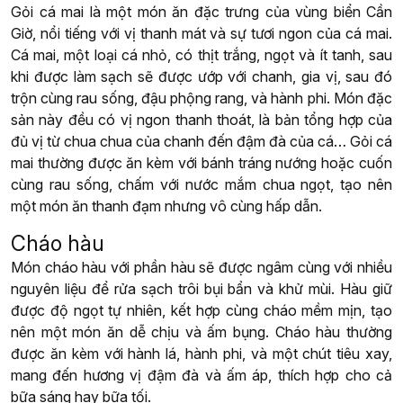
Gỏi cá mai là một món ăn đặc trưng của vùng biển Cần
Giờ, nổi tiếng với vị thanh mát và sự tươi ngon của cá mai.
Cá mai, một loại cá nhỏ, có thịt trắng, ngọt và ít tanh, sau
khi được làm sạch sẽ được ướp với chanh, gia vị, sau đó
trộn cùng rau sống, đậu phộng rang, và hành phi. Món đặc
sản này đều có vị ngon thanh thoát, là bản tổng hợp của
đủ vị từ chua chua của chanh đến đậm đà của cá… Gỏi cá
mai thường được ăn kèm với bánh tráng nướng hoặc cuốn
cùng rau sống, chấm với nước mắm chua ngọt, tạo nên
một món ăn thanh đạm nhưng vô cùng hấp dẫn.
Cháo hàu
Món cháo hàu với phần hàu sẽ được ngâm cùng với nhiều
nguyên liệu để rửa sạch trôi bụi bẩn và khử mùi. Hàu giữ
được độ ngọt tự nhiên, kết hợp cùng cháo mềm mịn, tạo
nên một món ăn dễ chịu và ấm bụng. Cháo hàu thường
được ăn kèm với hành lá, hành phi, và một chút tiêu xay,
mang đến hương vị đậm đà và ấm áp, thích hợp cho cả
bữa sáng hay bữa tối.