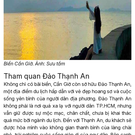
Biển Cần Giờ. Ảnh: Sưu tầm
Tham quan Đảo Thạnh An
Không chỉ có bãi biển, Cần Giờ còn sở hữu Đảo Thạnh An,
một địa điểm du lịch hấp dẫn với vẻ đẹp hoang sơ và cuộc
sống yên bình của người dân địa phương. Đảo Thạnh An
không phải là nơi quá xa lạ với người dân TP.HCM, nhưng
vẫn giữ được sự mộc mạc, chân chất, chưa bị khai thác
quá mức bởi ngành du lịch. Đến với Thạnh An, du khách sẽ
được hòa mình vào không gian thanh bình của làng chài
nhỏ, trải nghiệm cuộc sống giản dị của ngư dân. Bên cạnh