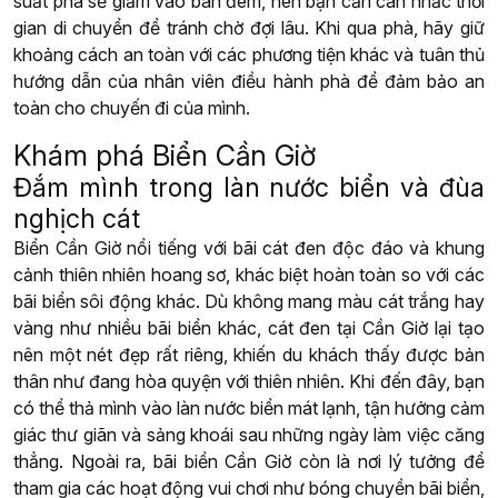
suất phà sẽ giảm vào ban đêm, nên bạn cần cân nhắc thời
gian di chuyển để tránh chờ đợi lâu. Khi qua phà, hãy giữ
khoảng cách an toàn với các phương tiện khác và tuân thủ
hướng dẫn của nhân viên điều hành phà để đảm bảo an
toàn cho chuyến đi của mình.
Khám phá Biển Cần Giờ
Đắm mình trong làn nước biển và đùa
nghịch cát
Biển Cần Giờ nổi tiếng với bãi cát đen độc đáo và khung
cảnh thiên nhiên hoang sơ, khác biệt hoàn toàn so với các
bãi biển sôi động khác. Dù không mang màu cát trắng hay
vàng như nhiều bãi biển khác, cát đen tại Cần Giờ lại tạo
nên một nét đẹp rất riêng, khiến du khách thấy được bản
thân như đang hòa quyện với thiên nhiên. Khi đến đây, bạn
có thể thả mình vào làn nước biển mát lạnh, tận hưởng cảm
giác thư giãn và sảng khoái sau những ngày làm việc căng
thẳng. Ngoài ra, bãi biển Cần Giờ còn là nơi lý tưởng để
tham gia các hoạt động vui chơi như bóng chuyền bãi biển,