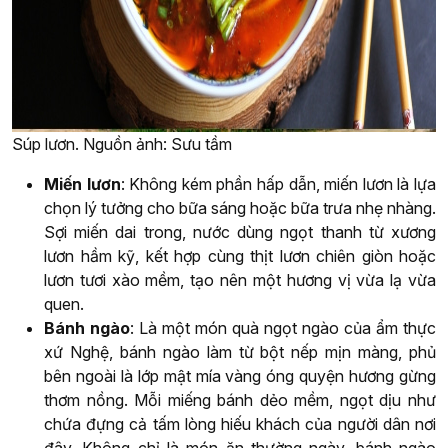
Súp lươn. Nguồn ảnh: Sưu tầm
Miến lươn
: Không kém phần hấp dẫn, miến lươn là lựa
chọn lý tưởng cho bữa sáng hoặc bữa trưa nhẹ nhàng.
Sợi miến dai trong, nước dùng ngọt thanh từ xương
lươn hầm kỹ, kết hợp cùng thịt lươn chiên giòn hoặc
lươn tươi xào mềm, tạo nên một hương vị vừa lạ vừa
quen.
Bánh ngào
: Là một món quà ngọt ngào của ẩm thực
xứ Nghệ, bánh ngào làm từ bột nếp mịn màng, phủ
bên ngoài là lớp mật mía vàng óng quyện hương gừng
thơm nồng. Mỗi miếng bánh dẻo mềm, ngọt dịu như
chứa đựng cả tấm lòng hiếu khách của người dân nơi
đây. Không chỉ là món ăn thường ngày, bánh ngào