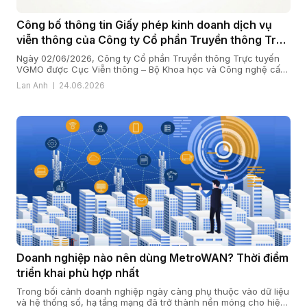
Công bố thông tin Giấy phép kinh doanh dịch vụ
viễn thông của Công ty Cổ phần Truyền thông Trực
tuyến VGMO
Ngày 02/06/2026, Công ty Cổ phần Truyền thông Trực tuyến
VGMO được Cục Viễn thông – Bộ Khoa học và Công nghệ cấp
Giấy phép kinh doanh dịch vụ viễn thông số 180/GP-CVT. Thực
Lan Anh
24.06.2026
hiện quy định tại khoản 6 Điều 35 Nghị định số 163/2024/NĐ-
CP ngày 24/12/2024 của Chính phủ quy định chi tiết […]
Doanh nghiệp nào nên dùng MetroWAN? Thời điểm
triển khai phù hợp nhất
Trong bối cảnh doanh nghiệp ngày càng phụ thuộc vào dữ liệu
và hệ thống số, hạ tầng mạng đã trở thành nền móng cho hiệu