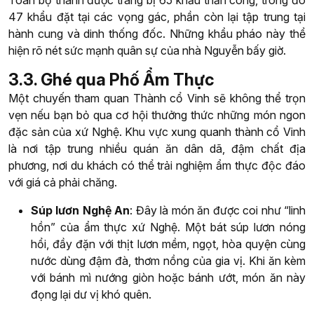
47 khẩu đặt tại các vọng gác, phần còn lại tập trung tại
hành cung và dinh thống đốc. Những khẩu pháo này thể
hiện rõ nét sức mạnh quân sự của nhà Nguyễn bấy giờ.
3.3. Ghé qua Phố Ẩm Thực
Một chuyến tham quan Thành cổ Vinh sẽ không thể trọn
vẹn nếu bạn bỏ qua cơ hội thưởng thức những món ngon
đặc sản của xứ Nghệ. Khu vực xung quanh thành cổ Vinh
là nơi tập trung nhiều quán ăn dân dã, đậm chất địa
phương, nơi du khách có thể trải nghiệm ẩm thực độc đáo
với giá cả phải chăng.
Súp lươn Nghệ An
: Đây là món ăn được coi như “linh
hồn” của ẩm thực xứ Nghệ. Một bát súp lươn nóng
hổi, đầy đặn với thịt lươn mềm, ngọt, hòa quyện cùng
nước dùng đậm đà, thơm nồng của gia vị. Khi ăn kèm
với bánh mì nướng giòn hoặc bánh ướt, món ăn này
đọng lại dư vị khó quên.