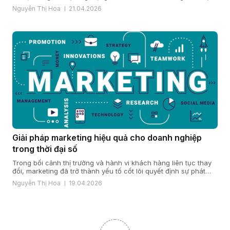
quả vận hành và năng lực cạnh tranh. Khi quy mô mở rộng, chi
Nguyễn Thị Hoa
21.04.2026
nhánh gia tăng và yêu cầu bảo mật, ổn định ngày càng cao,
nhiều doanh […]
Giải pháp marketing hiệu quả cho doanh nghiệp
trong thời đại số
Trong bối cảnh thị trường và hành vi khách hàng liên tục thay
đổi, marketing đã trở thành yếu tố cốt lõi quyết định sự phát
triển của doanh nghiệp. Một giải pháp marketing hiệu quả nằm
Nguyễn Thị Hoa
19.04.2026
ở cách doanh nghiệp hiểu khách hàng, xây dựng chiến lược
đúng đắn và triển khai đồng bộ […]