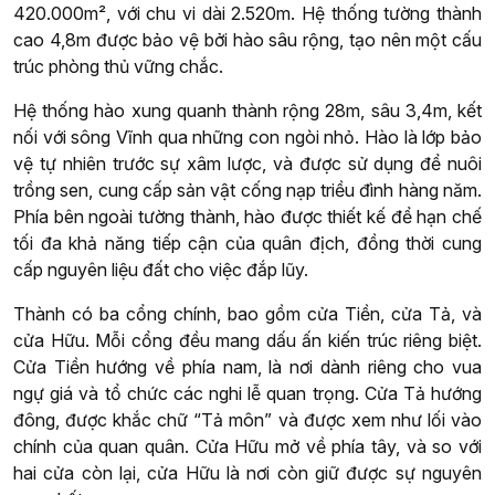
420.000m², với chu vi dài 2.520m. Hệ thống tường thành
cao 4,8m được bảo vệ bởi hào sâu rộng, tạo nên một cấu
trúc phòng thủ vững chắc.
Hệ thống hào xung quanh thành rộng 28m, sâu 3,4m, kết
nối với sông Vĩnh qua những con ngòi nhỏ. Hào là lớp bảo
vệ tự nhiên trước sự xâm lược, và được sử dụng để nuôi
trồng sen, cung cấp sản vật cống nạp triều đình hàng năm.
Phía bên ngoài tường thành, hào được thiết kế để hạn chế
tối đa khả năng tiếp cận của quân địch, đồng thời cung
cấp nguyên liệu đất cho việc đắp lũy.
Thành có ba cổng chính, bao gồm cửa Tiền, cửa Tả, và
cửa Hữu. Mỗi cổng đều mang dấu ấn kiến trúc riêng biệt.
Cửa Tiền hướng về phía nam, là nơi dành riêng cho vua
ngự giá và tổ chức các nghi lễ quan trọng. Cửa Tả hướng
đông, được khắc chữ “Tả môn” và được xem như lối vào
chính của quan quân. Cửa Hữu mở về phía tây, và so với
hai cửa còn lại, cửa Hữu là nơi còn giữ được sự nguyên