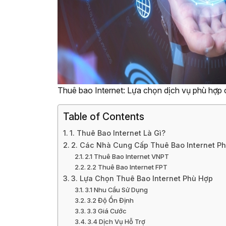
Thuê bao Internet: Lựa chọn dịch vụ phù hợp 
Table of Contents
1. Thuê Bao Internet Là Gì?
2. Các Nhà Cung Cấp Thuê Bao Internet Ph
2.1 Thuê Bao Internet VNPT
2.2 Thuê Bao Internet FPT
3. Lựa Chọn Thuê Bao Internet Phù Hợp
3.1 Nhu Cầu Sử Dụng
3.2 Độ Ổn Định
3.3 Giá Cước
3.4 Dịch Vụ Hỗ Trợ