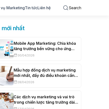
 vụ Marketing
Tin tức
Liên hệ
Search
n mới nhất
Mobile App Marketing: Chìa khóa
tăng trưởng bền vững cho ứng
dụng di động
30/04/2026
Mẫu hợp đồng dịch vụ marketing
mới nhất, đầy đủ điều khoản cần
thiết
28/04/2026
Các dịch vụ marketing và vai trò
trong chiến lược tăng trưởng dài
hạn
27/04/2026