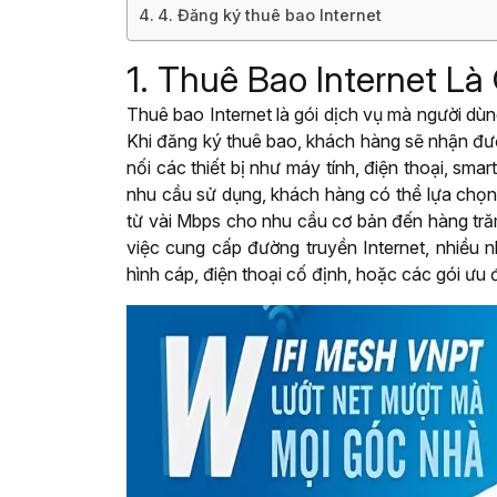
4. Đăng ký thuê bao Internet
1. Thuê Bao Internet Là
Thuê bao Internet là gói dịch vụ mà người dù
Khi đăng ký thuê bao, khách hàng sẽ nhận đư
nối các thiết bị như máy tính, điện thoại, sma
nhu cầu sử dụng, khách hàng có thể lựa chọn
từ vài Mbps cho nhu cầu cơ bản đến hàng tr
việc cung cấp đường truyền Internet, nhiều 
hình cáp, điện thoại cố định, hoặc các gói ưu