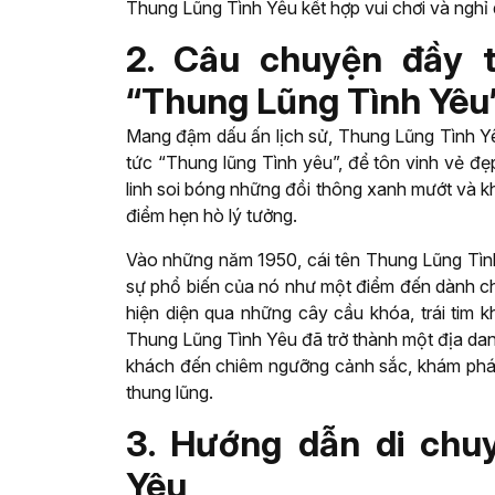
Thung Lũng Tình Yêu kết hợp vui chơi và nghỉ
2. Câu chuyện đầy t
“Thung Lũng Tình Yêu
Mang đậm dấu ấn lịch sử, Thung Lũng Tình Yê
tức “Thung lũng Tình yêu”, để tôn vinh vẻ đ
linh soi bóng những đồi thông xanh mướt và kh
điểm hẹn hò lý tưởng.
Vào những năm 1950, cái tên Thung Lũng Tình
sự phổ biến của nó như một điểm đến dành cho
hiện diện qua những cây cầu khóa, trái tim k
Thung Lũng Tình Yêu đã trở thành một địa danh
khách đến chiêm ngưỡng cảnh sắc, khám phá 
thung lũng.
3. Hướng dẫn di chu
Yêu