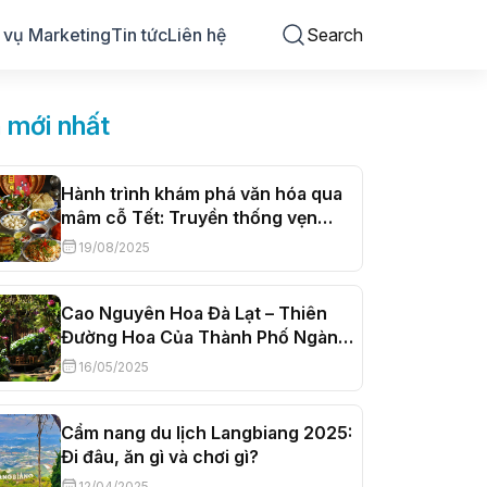
 vụ Marketing
Tin tức
Liên hệ
Search
n mới nhất
Hành trình khám phá văn hóa qua
mâm cỗ Tết: Truyền thống vẹn
nguyên, hơi thở đương đại
19/08/2025
Cao Nguyên Hoa Đà Lạt – Thiên
Đường Hoa Của Thành Phố Ngàn
Hoa
16/05/2025
Cẩm nang du lịch Langbiang 2025:
Đi đâu, ăn gì và chơi gì?
12/04/2025