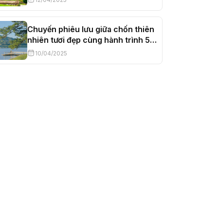
Chuyến phiêu lưu giữa chốn thiên
nhiên tươi đẹp cùng hành trình 5
ngày 4 đêm tại Đà Lạt
10/04/2025