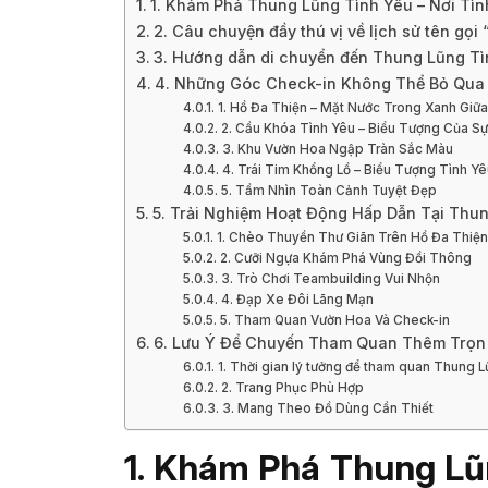
1. Khám Phá Thung Lũng Tình Yêu – Nơi Tì
2. Câu chuyện đầy thú vị về lịch sử tên gọ
3. Hướng dẫn di chuyển đến Thung Lũng T
4. Những Góc Check-in Không Thể Bỏ Qua
1. Hồ Đa Thiện – Mặt Nước Trong Xanh Giữ
2. Cầu Khóa Tình Yêu – Biểu Tượng Của Sự
3. Khu Vườn Hoa Ngập Tràn Sắc Màu
4. Trái Tim Khổng Lồ – Biểu Tượng Tình Yê
5. Tầm Nhìn Toàn Cảnh Tuyệt Đẹp
5. Trải Nghiệm Hoạt Động Hấp Dẫn Tại Thu
1. Chèo Thuyền Thư Giãn Trên Hồ Đa Thiện
2. Cưỡi Ngựa Khám Phá Vùng Đồi Thông
3. Trò Chơi Teambuilding Vui Nhộn
4. Đạp Xe Đôi Lãng Mạn
5. Tham Quan Vườn Hoa Và Check-in
6. Lưu Ý Để Chuyến Tham Quan Thêm Trọn
1. Thời gian lý tưởng để tham quan Thung 
2. Trang Phục Phù Hợp
3. Mang Theo Đồ Dùng Cần Thiết
1. Khám Phá Thung Lũn