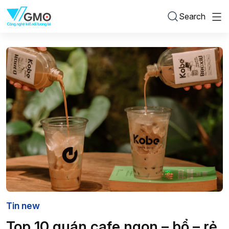
Search
Tin new
Top 10 quán cafe ngon – bổ – rẻ