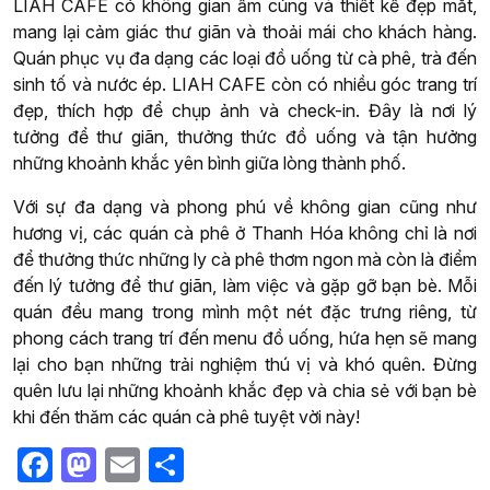
LIAH CAFE có không gian ấm cúng và thiết kế đẹp mắt,
mang lại cảm giác thư giãn và thoải mái cho khách hàng.
Quán phục vụ đa dạng các loại đồ uống từ cà phê, trà đến
sinh tố và nước ép. LIAH CAFE còn có nhiều góc trang trí
đẹp, thích hợp để chụp ảnh và check-in. Đây là nơi lý
tưởng để thư giãn, thưởng thức đồ uống và tận hưởng
những khoảnh khắc yên bình giữa lòng thành phố.
Với sự đa dạng và phong phú về không gian cũng như
hương vị, các quán cà phê ở Thanh Hóa không chỉ là nơi
để thưởng thức những ly cà phê thơm ngon mà còn là điểm
đến lý tưởng để thư giãn, làm việc và gặp gỡ bạn bè. Mỗi
quán đều mang trong mình một nét đặc trưng riêng, từ
phong cách trang trí đến menu đồ uống, hứa hẹn sẽ mang
lại cho bạn những trải nghiệm thú vị và khó quên. Đừng
quên lưu lại những khoảnh khắc đẹp và chia sẻ với bạn bè
khi đến thăm các quán cà phê tuyệt vời này!
Facebook
Mastodon
Email
Share