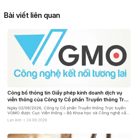
Bài viết liên quan
Công bố thông tin Giấy phép kinh doanh dịch vụ
viễn thông của Công ty Cổ phần Truyền thông Trực
tuyến VGMO
Ngày 02/06/2026, Công ty Cổ phần Truyền thông Trực tuyến
VGMO được Cục Viễn thông – Bộ Khoa học và Công nghệ cấp
Giấy phép kinh doanh dịch vụ viễn thông số 180/GP-CVT. Thực
Lan Anh
24.06.2026
hiện quy định tại khoản 6 Điều 35 Nghị định số 163/2024/NĐ-
CP ngày 24/12/2024 của Chính phủ quy định chi tiết […]