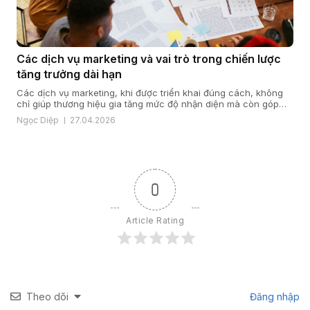
Các dịch vụ marketing và vai trò trong chiến lược
tăng trưởng dài hạn
Các dịch vụ marketing, khi được triển khai đúng cách, không
chỉ giúp thương hiệu gia tăng mức độ nhận diện mà còn góp
phần xây dựng niềm tin, tạo dòng khách hàng ổn định và hỗ trợ
Ngọc Diệp
27.04.2026
mục tiêu doanh thu một cách bền vững. Từ góc nhìn của
VGMO, marketing chỉ thực sự […]
0
Article Rating
Theo dõi
Đăng nhập