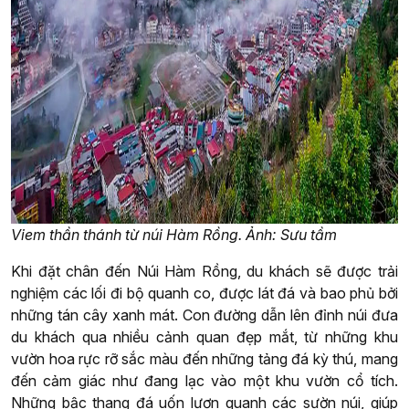
Viem thần thánh từ núi Hàm Rồng. Ảnh: Sưu tầm
Khi đặt chân đến Núi Hàm Rồng, du khách sẽ được trải
nghiệm các lối đi bộ quanh co, được lát đá và bao phủ bởi
những tán cây xanh mát. Con đường dẫn lên đỉnh núi đưa
du khách qua nhiều cảnh quan đẹp mắt, từ những khu
vườn hoa rực rỡ sắc màu đến những tảng đá kỳ thú, mang
đến cảm giác như đang lạc vào một khu vườn cổ tích.
Những bậc thang đá uốn lượn quanh các sườn núi, giúp