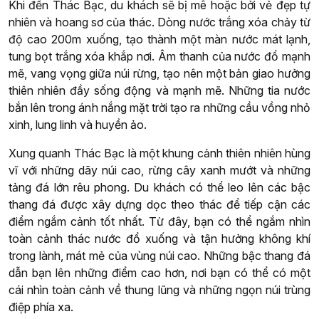
Khi đến Thác Bạc, du khách sẽ bị mê hoặc bởi vẻ đẹp tự
nhiên và hoang sơ của thác. Dòng nước trắng xóa chảy từ
độ cao 200m xuống, tạo thành một màn nước mát lạnh,
tung bọt trắng xóa khắp nơi. Âm thanh của nước đổ mạnh
mẽ, vang vọng giữa núi rừng, tạo nên một bản giao hưởng
thiên nhiên đầy sống động và mạnh mẽ. Những tia nước
bắn lên trong ánh nắng mặt trời tạo ra những cầu vồng nhỏ
xinh, lung linh và huyền ảo.
Xung quanh Thác Bạc là một khung cảnh thiên nhiên hùng
vĩ với những dãy núi cao, rừng cây xanh mướt và những
tảng đá lớn rêu phong. Du khách có thể leo lên các bậc
thang đá được xây dựng dọc theo thác để tiếp cận các
điểm ngắm cảnh tốt nhất. Từ đây, bạn có thể ngắm nhìn
toàn cảnh thác nước đổ xuống và tận hưởng không khí
trong lành, mát mẻ của vùng núi cao. Những bậc thang đá
dẫn bạn lên những điểm cao hơn, nơi bạn có thể có một
cái nhìn toàn cảnh về thung lũng và những ngọn núi trùng
điệp phía xa.