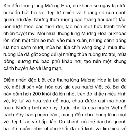
Khi đến thung lũng Mường Hoa, du khách sẽ ngay lập tức
bị cuốn hút bởi vẻ đẹp tự nhiên và hoang sơ của cảnh
quan nơi đây. Những thửa ruộng bậc thang trải dài tít tắp,
uốn lượn theo các triền đồi, tạo nên một bức tranh thiên
nhiên tuyệt mỹ. Mỗi mùa, thung lũng Mường Hoa lại khoác
lên mình một tấm áo mới: vào mùa xuân, những cánh đồng
lúa non xanh mướt; mùa hè, lúa chín vàng óng ả; mùa thu,
ruộng lúa đã gặt xong để lại những thửa ruộng trơ trọi; mùa
đông, sương mù bao phủ khắp nơi, tạo nên một khung
cảnh huyền ảo và lãng mạn.
Điểm nhấn đặc biệt của thung lũng Mường Hoa là bãi đá
cổ, một di sản văn hóa quý giá của người Việt cổ. Bãi đá
này gồm hơn 200 khối đá lớn nhỏ, trên đó khắc nhiều hình
vẽ, ký tự và hoa văn cổ xưa, chưa được giải mã hoàn
toàn. Những hình vẽ này được cho là của người Việt cổ
cách đây hàng ngàn năm, mang đến cho thung lũng một
vẻ đẹp bí ẩn và hấp dẫn. Du khách có thể dạo bộ quanh
bãi đá, ngắm nhìn những khối đá cổ kính và tìm hiểu về