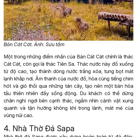
Bản Cát Cát. Ảnh: Sưu tầm
Một trong những điểm nhấn của Bản Cát Cát chính là thác
Cát Cát, còn gọi là thác Tiên Sa. Thác nước này đổ xuống
từ độ cao, tạo thành dòng nước trắng xóa, tung bọt mát
lạnh khắp nơi. Âm thanh của nước đổ, hòa cùng tiếng chim
hót và gió thổi qua những tán cây, tạo nên một bản hòa
tấu thiên nhiên đầy sống động. Du khách có thể dừng
chân nghỉ ngơi bên cạnh thác, ngắm nhìn cảnh vật xung
quanh và tận hưởng không khí trong lành, mát mẻ của
vùng núi cao.
4. Nhà Thờ Đá Sapa
Nhà thờ đá Sapa được xây dựng hoàn toàn từ đá đẽo,