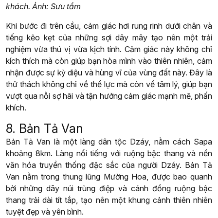
khách. Ảnh: Sưu tầm
Khi bước đi trên cầu, cảm giác hơi rung rinh dưới chân và
tiếng kẽo kẹt của những sợi dây mây tạo nên một trải
nghiệm vừa thú vị vừa kịch tính. Cảm giác này không chỉ
kích thích mà còn giúp bạn hòa mình vào thiên nhiên, cảm
nhận được sự kỳ diệu và hùng vĩ của vùng đất này. Đây là
thử thách không chỉ về thể lực mà còn về tâm lý, giúp bạn
vượt qua nỗi sợ hãi và tận hưởng cảm giác mạnh mẽ, phấn
khích.
8. Bản Tả Van
Bản Tả Van là một làng dân tộc Dzáy, nằm cách Sapa
khoảng 8km. Làng nổi tiếng với ruộng bậc thang và nền
văn hóa truyền thống đặc sắc của người Dzáy. Bản Tả
Van nằm trong thung lũng Mường Hoa, được bao quanh
bởi những dãy núi trùng điệp và cánh đồng ruộng bậc
thang trải dài tít tắp, tạo nên một khung cảnh thiên nhiên
tuyệt đẹp và yên bình.