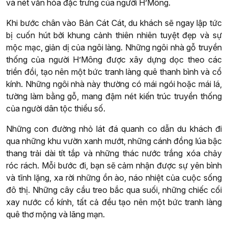
và nét văn hóa đặc trưng của người H’Mông.
Khi bước chân vào Bản Cát Cát, du khách sẽ ngay lập tức
bị cuốn hút bởi khung cảnh thiên nhiên tuyệt đẹp và sự
mộc mạc, giản dị của ngôi làng. Những ngôi nhà gỗ truyền
thống của người H’Mông được xây dựng dọc theo các
triền đồi, tạo nên một bức tranh làng quê thanh bình và cổ
kính. Những ngôi nhà này thường có mái ngói hoặc mái lá,
tường làm bằng gỗ, mang đậm nét kiến trúc truyền thống
của người dân tộc thiểu số.
Những con đường nhỏ lát đá quanh co dẫn du khách đi
qua những khu vườn xanh mướt, những cánh đồng lúa bậc
thang trải dài tít tắp và những thác nước trắng xóa chảy
róc rách. Mỗi bước đi, bạn sẽ cảm nhận được sự yên bình
và tĩnh lặng, xa rời những ồn ào, náo nhiệt của cuộc sống
đô thị. Những cây cầu treo bắc qua suối, những chiếc cối
xay nước cổ kính, tất cả đều tạo nên một bức tranh làng
quê thơ mộng và lãng mạn.