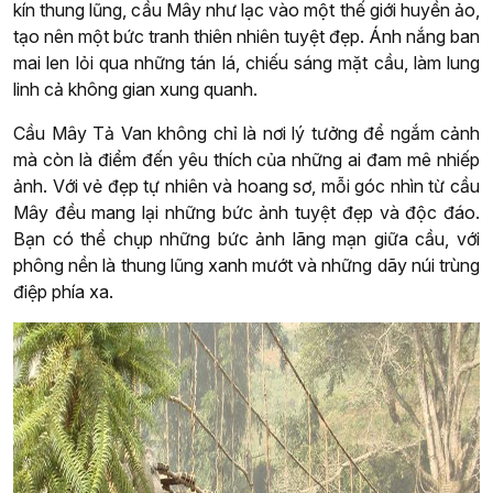
kín thung lũng, cầu Mây như lạc vào một thế giới huyền ảo,
tạo nên một bức tranh thiên nhiên tuyệt đẹp. Ánh nắng ban
mai len lỏi qua những tán lá, chiếu sáng mặt cầu, làm lung
linh cả không gian xung quanh.
Cầu Mây Tả Van không chỉ là nơi lý tưởng để ngắm cảnh
mà còn là điểm đến yêu thích của những ai đam mê nhiếp
ảnh. Với vẻ đẹp tự nhiên và hoang sơ, mỗi góc nhìn từ cầu
Mây đều mang lại những bức ảnh tuyệt đẹp và độc đáo.
Bạn có thể chụp những bức ảnh lãng mạn giữa cầu, với
phông nền là thung lũng xanh mướt và những dãy núi trùng
điệp phía xa.