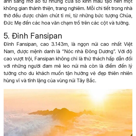
ánh sáng mờ ảo từ những cửa sổ kính màu tạo nên một
không gian thánh thiện, trang nghiêm. Mỗi chi tiết trong nhà
thờ đều được chăm chút tỉ mỉ, từ những bức tượng Chúa,
Đức Mẹ đến các hoa văn chạm trổ trên các cột và tường.
5. Đỉnh Fansipan
Đỉnh Fansipan, cao 3.143m, là ngọn núi cao nhất Việt
Nam, được mệnh danh là “Nóc nhà Đông Dương”. Với độ
cao vượt trội, Fansipan không chỉ là thử thách hấp dẫn đối
với những người đam mê leo núi mà còn là điểm đến lý
tưởng cho du khách muốn tận hưởng vẻ đẹp thiên nhiên
hùng vĩ và tĩnh lặng của vùng núi Tây Bắc.