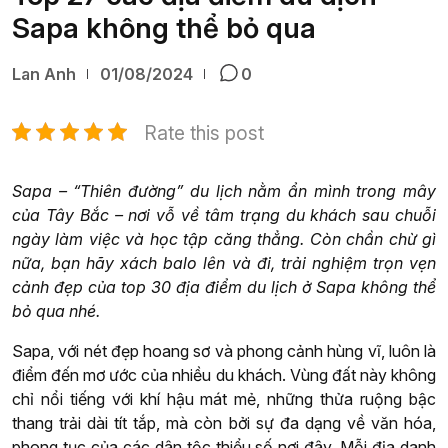
Sapa không thể bỏ qua
Lan Anh
01/08/2024
0
Rate this post
Sapa – “Thiên đường” du lịch nằm ẩn mình trong mây
của Tây Bắc – nơi vỗ về tâm trạng du khách sau chuỗi
ngày làm việc và học tập căng thẳng. Còn chần chừ gì
nữa, bạn hãy xách balo lên và đi, trải nghiệm trọn vẹn
cảnh đẹp của top 30 địa điểm du lịch ở Sapa không thể
bỏ qua nhé.
Sapa, với nét đẹp hoang sơ và phong cảnh hùng vĩ, luôn là
điểm đến mơ ước của nhiều du khách. Vùng đất này không
chỉ nổi tiếng với khí hậu mát mẻ, những thửa ruộng bậc
thang trải dài tít tắp, mà còn bởi sự đa dạng về văn hóa,
phong tục của các dân tộc thiểu số nơi đây. Mỗi địa danh