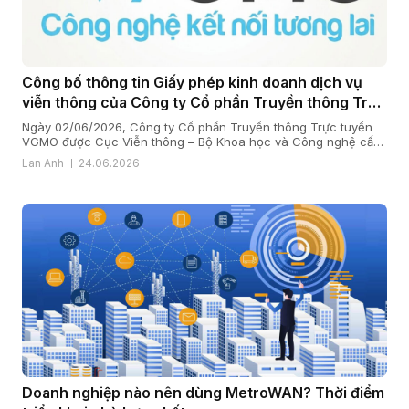
Công bố thông tin Giấy phép kinh doanh dịch vụ
viễn thông của Công ty Cổ phần Truyền thông Trực
tuyến VGMO
Ngày 02/06/2026, Công ty Cổ phần Truyền thông Trực tuyến
VGMO được Cục Viễn thông – Bộ Khoa học và Công nghệ cấp
Giấy phép kinh doanh dịch vụ viễn thông số 180/GP-CVT. Thực
Lan Anh
24.06.2026
hiện quy định tại khoản 6 Điều 35 Nghị định số 163/2024/NĐ-
CP ngày 24/12/2024 của Chính phủ quy định chi tiết […]
Doanh nghiệp nào nên dùng MetroWAN? Thời điểm