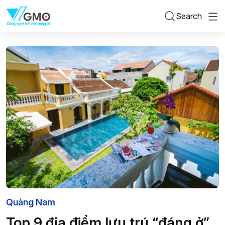
Search
Quảng Nam
Top 9 địa điểm lưu trú “đáng ở”