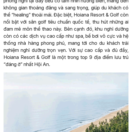
phòng nghỉ tại đây đều có tầm nhìn hướng biển, mang đến
không gian thoáng đãng và sang trọng, giúp du khách có
thể “healing” thoải mái. Đặc biệt, Hoiana Resort & Golf còn
nổi bật với sân golf tiêu chuẩn quốc tế, thu hút những ai
đam mê môn thể thao này. Bên cạnh đó, khu nghỉ dưỡng
còn có các dịch vụ cao cấp như spa, bể bơi vô cực và hệ
thống nhà hàng phong phú, mang tới cho du khách trải
nghiệm nghỉ dưỡng trọn vẹn. Với sự cao cấp và đủ đầy,
Hoiana Resort & Golf là một trong top 9 địa điểm lưu trú
“đáng ở” nhất Hội An.