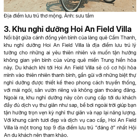
Địa điểm lưu trú thơ mộng. Ảnh: sưu tầm
3. Khu nghỉ dưỡng Hoi An Field Villa
Nổi bật giữa cánh đồng yên bình của làng quê Cẩm Thanh,
khu nghỉ dưỡng Hoi An Field Villa là địa điểm lưu trú lý
tưởng cho những ai yêu thiên nhiên và muốn tận hưởng
không gian yên bình của vùng quê miền Trung hiền hòa
này. Du khách khi tới Hoi An Field Villa sẽ có cơ hội hòa
mình vào thiên nhiên thanh bình, gần gũi với những biệt thự
nghỉ dưỡng được thiết kế theo phong cách truyền thống,
với mái ngói, sân vườn riêng và không gian thoáng đãng.
Ngoài ra, khu nghỉ dưỡng này còn cung cấp tới du khách
đầy đủ dịch vụ thư giãn như sap, bể bơi ngoài trời giúp bạn
tận hưởng trọn vẹn kỳ nghỉ thư giãn và nạp lại năng lượng.
Với khung cảnh tươi đẹp và dịch vụ cao cấp, Hoi An Field
Villa là một trong top 9 địa điểm lưu trú “đáng ở” nhất Hội
An du khách nên tham khảo.