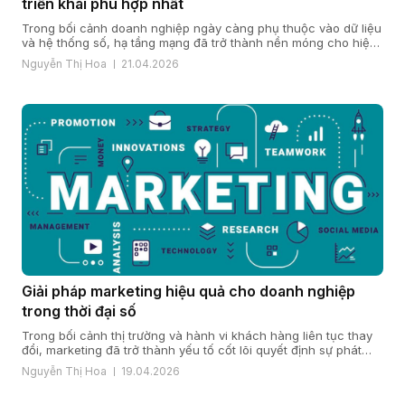
triển khai phù hợp nhất
Trong bối cảnh doanh nghiệp ngày càng phụ thuộc vào dữ liệu
và hệ thống số, hạ tầng mạng đã trở thành nền móng cho hiệu
quả vận hành và năng lực cạnh tranh. Khi quy mô mở rộng, chi
Nguyễn Thị Hoa
21.04.2026
nhánh gia tăng và yêu cầu bảo mật, ổn định ngày càng cao,
nhiều doanh […]
Giải pháp marketing hiệu quả cho doanh nghiệp
trong thời đại số
Trong bối cảnh thị trường và hành vi khách hàng liên tục thay
đổi, marketing đã trở thành yếu tố cốt lõi quyết định sự phát
triển của doanh nghiệp. Một giải pháp marketing hiệu quả nằm
Nguyễn Thị Hoa
19.04.2026
ở cách doanh nghiệp hiểu khách hàng, xây dựng chiến lược
đúng đắn và triển khai đồng bộ […]