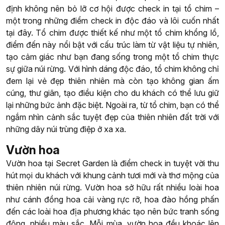
định không nên bỏ lỡ cơ hội được check in tại tổ chim –
một trong những điểm check in độc đáo và lôi cuốn nhất
tại đây. Tổ chim được thiết kế như một tổ chim khổng lồ,
điểm đến này nổi bật với cấu trúc làm từ vật liệu tự nhiên,
tạo cảm giác như bạn đang sống trong một tổ chim thực
sự giữa núi rừng. Với hình dáng độc đáo, tổ chim không chỉ
đem lại vẻ đẹp thiên nhiên mà còn tạo không gian ấm
cúng, thư giãn, tạo điều kiện cho du khách có thể lưu giữ
lại những bức ảnh đặc biệt. Ngoài ra, từ tổ chim, bạn có thể
ngắm nhìn cảnh sắc tuyệt đẹp của thiên nhiên đất trời với
những dãy núi trùng điệp ở xa xa.
Vườn hoa
Vườn hoa tại Secret Garden là điểm check in tuyệt vời thu
hút mọi du khách với khung cảnh tươi mới và thơ mộng của
thiên nhiên núi rừng. Vườn hoa sở hữu rất nhiều loài hoa
như cánh đồng hoa cải vàng rực rỡ, hoa đào hồng phấn
đến các loài hoa địa phương khác tạo nên bức tranh sống
động, nhiều màu sắc. Mỗi mùa, vườn hoa đều khoác lên