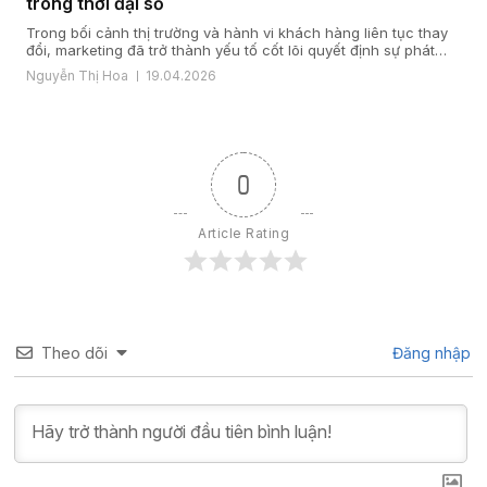
trong thời đại số
Trong bối cảnh thị trường và hành vi khách hàng liên tục thay
đổi, marketing đã trở thành yếu tố cốt lõi quyết định sự phát
triển của doanh nghiệp. Một giải pháp marketing hiệu quả nằm
Nguyễn Thị Hoa
19.04.2026
ở cách doanh nghiệp hiểu khách hàng, xây dựng chiến lược
đúng đắn và triển khai đồng bộ […]
0
Article Rating
Theo dõi
Đăng nhập