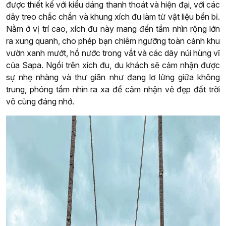
được thiết kế với kiểu dáng thanh thoát và hiện đại, với các
dây treo chắc chắn và khung xích đu làm từ vật liệu bền bỉ.
Nằm ở vị trí cao, xích đu này mang đến tầm nhìn rộng lớn
ra xung quanh, cho phép bạn chiêm ngưỡng toàn cảnh khu
vườn xanh mướt, hồ nước trong vắt và các dãy núi hùng vĩ
của Sapa. Ngồi trên xích đu, du khách sẽ cảm nhận được
sự nhẹ nhàng và thư giãn như đang lơ lửng giữa không
trung, phóng tầm nhìn ra xa để cảm nhận vẻ đẹp đất trời
vô cùng đáng nhớ.