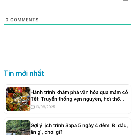
0
COMMENTS
Tin mới nhất
Hành trình khám phá văn hóa qua mâm cỗ
Tết: Truyền thống vẹn nguyên, hơi thở
đương đại
19/08/2025
Gợi ý lịch trình Sapa 5 ngày 4 đêm: Đi đâu,
ăn gì, chơi gì?