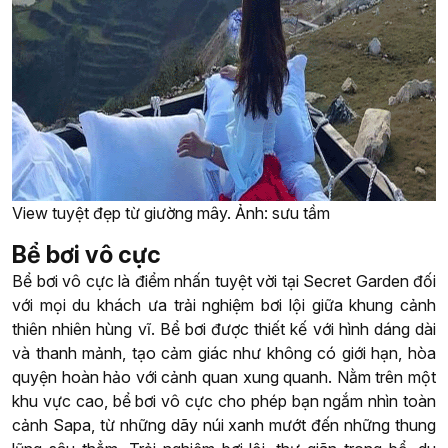
View tuyệt đẹp từ giường mây. Ảnh: sưu tầm
Bể bơi vô cực
Bể bơi vô cực là điểm nhấn tuyệt vời tại Secret Garden đối
với mọi du khách ưa trải nghiệm bơi lội giữa khung cảnh
thiên nhiên hùng vĩ. Bể bơi được thiết kế với hình dáng dài
và thanh mảnh, tạo cảm giác như không có giới hạn, hòa
quyện hoàn hảo với cảnh quan xung quanh. Nằm trên một
khu vực cao, bể bơi vô cực cho phép bạn ngắm nhìn toàn
cảnh Sapa, từ những dãy núi xanh mướt đến những thung