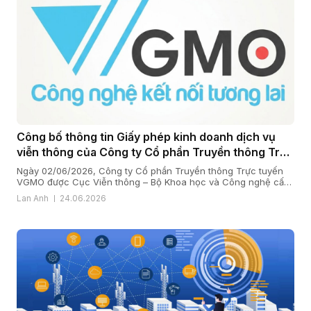
Công bố thông tin Giấy phép kinh doanh dịch vụ
viễn thông của Công ty Cổ phần Truyền thông Trực
tuyến VGMO
Ngày 02/06/2026, Công ty Cổ phần Truyền thông Trực tuyến
VGMO được Cục Viễn thông – Bộ Khoa học và Công nghệ cấp
Giấy phép kinh doanh dịch vụ viễn thông số 180/GP-CVT. Thực
Lan Anh
24.06.2026
hiện quy định tại khoản 6 Điều 35 Nghị định số 163/2024/NĐ-
CP ngày 24/12/2024 của Chính phủ quy định chi tiết […]