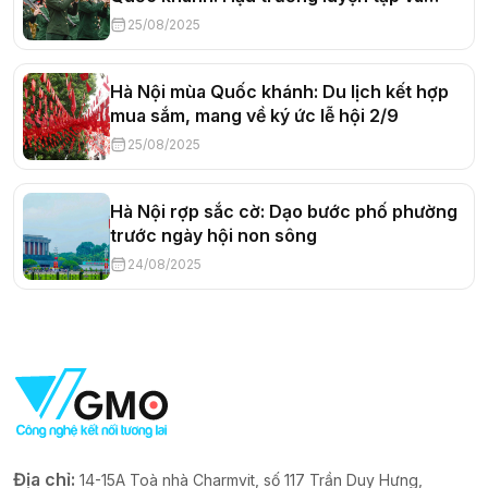
khoảnh khắc đếm ngược
25/08/2025
Hà Nội mùa Quốc khánh: Du lịch kết hợp
mua sắm, mang về ký ức lễ hội 2/9
25/08/2025
Hà Nội rợp sắc cờ: Dạo bước phố phường
trước ngày hội non sông
24/08/2025
Địa chỉ:
14-15A Toà nhà Charmvit, số 117 Trần Duy Hưng,