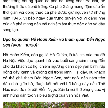
một trong những quán cà phê nổi tiếng nhất Hà Nội, để
thưởng thức cà phê trứng. Cà phê Giảng mang đậm dấu ấn
thời gian với công thức cà phê được giữ nguyên từ những
năm 1946. Vị béo ngậy của trứng quyện với vị đắng nhẹ
của cà phê mang đến trải nghiệm ẩm thực độc đáo và đầy
sáng tạo.
Dạo bộ quanh Hồ Hoàn Kiếm và tham quan Đền Ngọc
Sơn (9:00 – 10:30):
Hồ Hoàn Kiếm, còn gọi là Hồ Gươm, là trái tim của thủ đô
Hà Nội. Việc dạo quanh hồ vào buổi sáng sớm mang đến
cho du khách cơ hội chiêm ngưỡng cảnh đẹp yên bình, rợp
bóng cây xanh và không khí trong lành. Tại đây, du khách
có thể ghé thăm Đền Ngọc Sơn, một ngôi đền nằm trên
đảo nhỏ giữa hồ, được kết nối với bờ bằng cây cầu Thê
Húc màu đỏ nổi bật. Đền Ngọc Sơn là nơi thờ phụng các vị
anh hùng dân tộc và biểu tượng của văn hóa Việt.