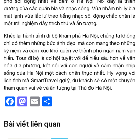
phố sôi động nhất về đêm ở Hà Nội. Nơi đây là thiên
đường của các quán bia và nhạc sống. Vừa nhâm nhi ly bia
mát lạnh vừa lắc lư theo tiếng nhạc sôi động chắc chắn là
một trải nghiệm đầy thích thú và ấn tượng.
Khép lại hành trình đi bộ khám phá Hà Nội, chúng ta không
chỉ có thêm những bức ảnh đẹp, mà còn mang theo những
kỷ niệm và cảm xúc khó quên về thành phố ngàn năm văn
hiến. Tour đi bộ là cơ hội tuyệt vời để hiểu sâu hơn về văn
hóa địa phương, kết nối với con người và cảm nhận nhịp
sống của Hà Nội một cách chân thực nhất. Hy vọng với
lịch tình mà SmartTravel gợi ý, du khách sẽ có một chuyến
tham quan vui vẻ và ấn tượng tại Thủ đô Hà Nội.
Facebook
Mastodon
Email
Share
Bài viết liên quan