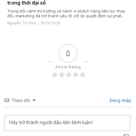
trong thời đại số
Trong bối cảnh thị trường và hành vi khách hàng liên tục thay
đổi, marketing đã trở thành yếu tố cốt lõi quyết định sự phát
triển của doanh nghiệp. Một giải pháp marketing hiệu quả nằm
Nguyễn Thị Hoa
19.04.2026
ở cách doanh nghiệp hiểu khách hàng, xây dựng chiến lược
đúng đắn và triển khai đồng bộ […]
0
Article Rating
Theo dõi
Đăng nhập