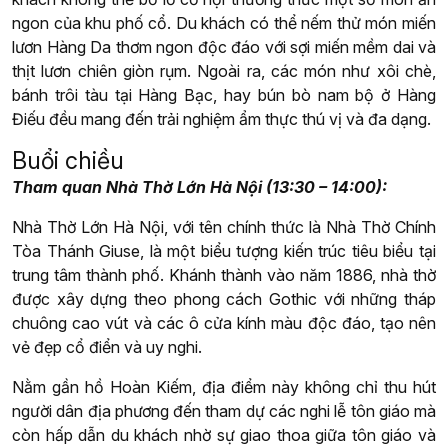
ngon của khu phố cổ. Du khách có thể nếm thử món miến
lươn Hàng Da thơm ngon độc đáo với sợi miến mềm dai và
thịt lươn chiên giòn rụm. Ngoài ra, các món như xôi chè,
bánh trôi tàu tại Hàng Bạc, hay bún bò nam bộ ở Hàng
Điếu đều mang đến trải nghiệm ẩm thực thú vị và đa dạng.
Buổi chiều
Tham quan Nhà Thờ Lớn Hà Nội (13:30 – 14:00):
Nhà Thờ Lớn Hà Nội, với tên chính thức là Nhà Thờ Chính
Tòa Thánh Giuse, là một biểu tượng kiến trúc tiêu biểu tại
trung tâm thành phố. Khánh thành vào năm 1886, nhà thờ
được xây dựng theo phong cách Gothic với những tháp
chuông cao vút và các ô cửa kính màu độc đáo, tạo nên
vẻ đẹp cổ điển và uy nghi.
Nằm gần hồ Hoàn Kiếm, địa điểm này không chỉ thu hút
người dân địa phương đến tham dự các nghi lễ tôn giáo mà
còn hấp dẫn du khách nhờ sự giao thoa giữa tôn giáo và