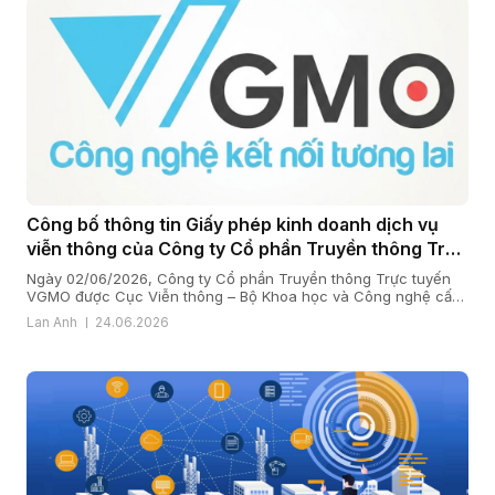
Công bố thông tin Giấy phép kinh doanh dịch vụ
viễn thông của Công ty Cổ phần Truyền thông Trực
tuyến VGMO
Ngày 02/06/2026, Công ty Cổ phần Truyền thông Trực tuyến
VGMO được Cục Viễn thông – Bộ Khoa học và Công nghệ cấp
Giấy phép kinh doanh dịch vụ viễn thông số 180/GP-CVT. Thực
Lan Anh
24.06.2026
hiện quy định tại khoản 6 Điều 35 Nghị định số 163/2024/NĐ-
CP ngày 24/12/2024 của Chính phủ quy định chi tiết […]