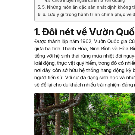
Chèo thuyền ngắm cảnh hồ Yên Quang
5. Những món ăn đặc sản nhất định không t
6. Lưu ý gì trong hành trình chinh phục vẻ 
1. Đôi nét về Vườn Qu
Được thành lập năm 1962, Vườn Quốc gia Cúc
giữa ba tỉnh Thanh Hóa, Ninh Bình và Hòa Bì
tiếng với hệ sinh thái rừng mưa nhiệt đới nguy
loài động, thực vật quý hiếm, trong đó có nhiề
nơi đây còn sở hữu hệ thống hang động kỳ bí
người tiền sử. Với sự đa dạng sinh học và n
sẽ để lại cho du khách nhiều trải nghiệm đáng 