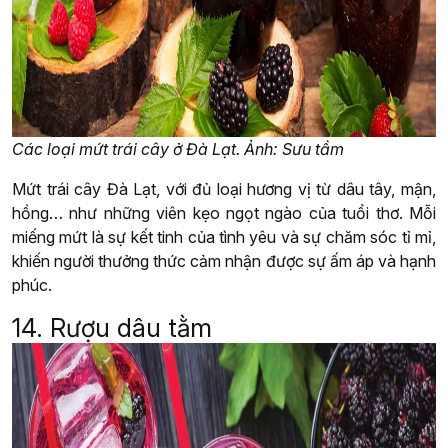
Các loại mứt trái cây ở Đà Lạt. Ảnh: Sưu tầm
Mứt trái cây Đà Lạt, với đủ loại hương vị từ dâu tây, mận,
hồng… như những viên kẹo ngọt ngào của tuổi thơ. Mỗi
miếng mứt là sự kết tinh của tình yêu và sự chăm sóc tỉ mỉ,
khiến người thưởng thức cảm nhận được sự ấm áp và hạnh
phúc.
14. Rượu dâu tằm