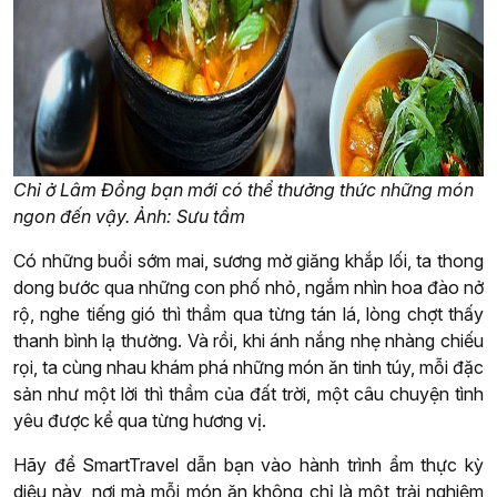
Chỉ ở Lâm Đồng bạn mới có thể thưởng thức những món
ngon đến vậy. Ảnh: Sưu tầm
Có những buổi sớm mai, sương mờ giăng khắp lối, ta thong
dong bước qua những con phố nhỏ, ngắm nhìn hoa đào nở
rộ, nghe tiếng gió thì thầm qua từng tán lá, lòng chợt thấy
thanh bình lạ thường. Và rồi, khi ánh nắng nhẹ nhàng chiếu
rọi, ta cùng nhau khám phá những món ăn tinh túy, mỗi đặc
sản như một lời thì thầm của đất trời, một câu chuyện tình
yêu được kể qua từng hương vị.
Hãy để SmartTravel dẫn bạn vào hành trình ẩm thực kỳ
diệu này, nơi mà mỗi món ăn không chỉ là một trải nghiệm