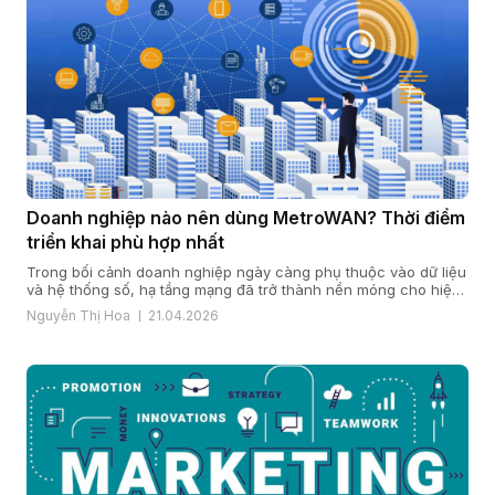
Doanh nghiệp nào nên dùng MetroWAN? Thời điểm
triển khai phù hợp nhất
Trong bối cảnh doanh nghiệp ngày càng phụ thuộc vào dữ liệu
và hệ thống số, hạ tầng mạng đã trở thành nền móng cho hiệu
quả vận hành và năng lực cạnh tranh. Khi quy mô mở rộng, chi
Nguyễn Thị Hoa
21.04.2026
nhánh gia tăng và yêu cầu bảo mật, ổn định ngày càng cao,
nhiều doanh […]