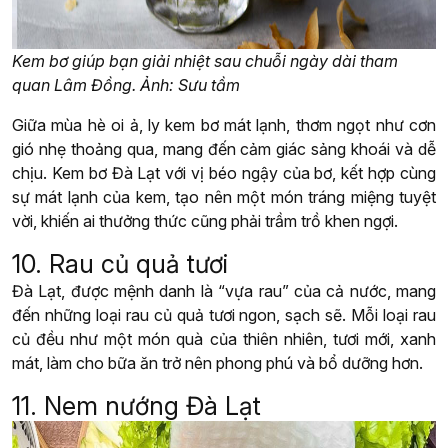
Kem bơ giúp bạn giải nhiệt sau chuỗi ngày dài tham
quan Lâm Đồng. Ảnh: Sưu tầm
Giữa mùa hè oi ả, ly kem bơ mát lạnh, thơm ngọt như cơn
gió nhẹ thoảng qua, mang đến cảm giác sảng khoái và dễ
chịu. Kem bơ Đà Lạt với vị béo ngậy của bơ, kết hợp cùng
sự mát lạnh của kem, tạo nên một món tráng miệng tuyệt
vời, khiến ai thưởng thức cũng phải trầm trồ khen ngợi.
10. Rau củ quả tươi
Đà Lạt, được mệnh danh là “vựa rau” của cả nước, mang
đến những loại rau củ quả tươi ngon, sạch sẽ. Mỗi loại rau
củ đều như một món quà của thiên nhiên, tươi mới, xanh
mát, làm cho bữa ăn trở nên phong phú và bổ dưỡng hơn.
11. Nem nướng Đà Lạt