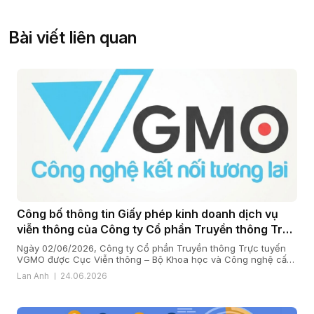
Bài viết liên quan
Công bố thông tin Giấy phép kinh doanh dịch vụ
viễn thông của Công ty Cổ phần Truyền thông Trực
tuyến VGMO
Ngày 02/06/2026, Công ty Cổ phần Truyền thông Trực tuyến
VGMO được Cục Viễn thông – Bộ Khoa học và Công nghệ cấp
Giấy phép kinh doanh dịch vụ viễn thông số 180/GP-CVT. Thực
Lan Anh
24.06.2026
hiện quy định tại khoản 6 Điều 35 Nghị định số 163/2024/NĐ-
CP ngày 24/12/2024 của Chính phủ quy định chi tiết […]