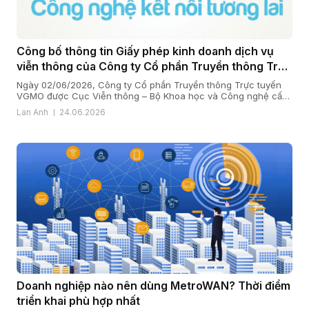
Công bố thông tin Giấy phép kinh doanh dịch vụ
viễn thông của Công ty Cổ phần Truyền thông Trực
tuyến VGMO
Ngày 02/06/2026, Công ty Cổ phần Truyền thông Trực tuyến
VGMO được Cục Viễn thông – Bộ Khoa học và Công nghệ cấp
Giấy phép kinh doanh dịch vụ viễn thông số 180/GP-CVT. Thực
Lan Anh
24.06.2026
hiện quy định tại khoản 6 Điều 35 Nghị định số 163/2024/NĐ-
CP ngày 24/12/2024 của Chính phủ quy định chi tiết […]
Doanh nghiệp nào nên dùng MetroWAN? Thời điểm
triển khai phù hợp nhất