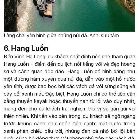
Làng chài yên bình giữa những núi đá. Ảnh: sưu tầm
6. Hang Luồn
Đến Vịnh Hạ Long, du khách nhất định nên ghé tham quan
Hang Luồn – điểm đến du lịch nổi tiếng với vẻ đẹp hoang
sơ và cảnh quan độc đáo. Hang Luồn có hình dáng như
một đường hầm xuyên qua núi đá, dẫn vào một hồ nước
yên tĩnh, được bao bọc bởi các vách đá vôi sừng sững và
cây cối xanh mát. Đặc biệt, Hang Luồn chỉ có thể tiếp cận
bằng thuyền kayak hoặc thuyền nan từ lối vào duy nhất,
mang đến cho du khách trải nghiệm thú vị và gần gũi với
thiên nhiên. Khi tiến vào bên trong, du khách sẽ ngỡ ngàng
trước khung cảnh như chốn tiên cảnh: mặt nước trong
xanh phản chiếu bầu trời, những đàn cá nhỏ bơi lội bên
dưới, cùng hệ động thực vật phong phú trên các vách đá.