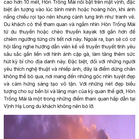
cao hơn 10 mét, Hòn Trống Mái nổi bật trên mặt vịnh, đặc
biệt ấn tượng vào lúc bình minh hoặc hoàng hôn, khi ánh
nắng chiếu rọi tạo nên khung cảnh lung linh như tranh vẽ.
Du khách có thể tham quan và ngắm nhìn Hòn Trống Mái
từ du thuyền hoặc chèo thuyền kayak tới gần hơn để
chiêm ngưỡng từng chi tiết nơi này. Ngoài ra, bạn sẽ có cơ
hội lắng nghe hướng dẫn viên kể về truyền thuyết tình yêu
sâu sắc gắn liền với hình ảnh cặp gà, làm tăng thêm sức
hút kỳ bí cho địa danh này. Đặc biệt, đối với những người
yêu thích nghệ thuật và nhiếp ảnh, đây là điểm dừng chân
không thể bỏ qua, nơi mang đến những góc nhìn tuyệt đẹp
và cảm hứng sáng tạo vô tận. Với những nét đẹp biểu
tượng cho sự bền bỉ và lãng mạn của kỳ quan thế giới, Hòn
Trống Mái là một trong những điểm tham quan hấp dẫn tại
Vịnh Hạ Long du khách không nên bỏ lỡ.