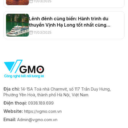
11/03/2025
Lênh đênh cùng biển: Hành trình du
thuyền Vịnh Hạ Long tốt nhất cùng
SmartTravel (Phần 2)
11/03/2025
Địa chỉ:
14-15A Toà nhà Charmvit, số 117 Trần Duy Hưng,
Phường Yên Hoà, thành phố Hà Nội, Việt Nam.
Điện thoại:
0938.189.699
Website:
https://vgmo.com.vn
Email:
Admin@vgmo.com.vn