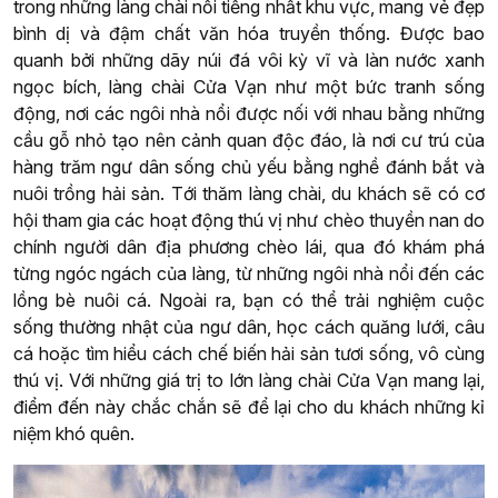
trong những làng chài nổi tiếng nhất khu vực, mang vẻ đẹp
bình dị và đậm chất văn hóa truyền thống. Được bao
quanh bởi những dãy núi đá vôi kỳ vĩ và làn nước xanh
ngọc bích, làng chài Cửa Vạn như một bức tranh sống
động, nơi các ngôi nhà nổi được nối với nhau bằng những
cầu gỗ nhỏ tạo nên cảnh quan độc đáo, là nơi cư trú của
hàng trăm ngư dân sống chủ yếu bằng nghề đánh bắt và
nuôi trồng hải sản. Tới thăm làng chài, du khách sẽ có cơ
hội tham gia các hoạt động thú vị như chèo thuyền nan do
chính người dân địa phương chèo lái, qua đó khám phá
từng ngóc ngách của làng, từ những ngôi nhà nổi đến các
lồng bè nuôi cá. Ngoài ra, bạn có thể trải nghiệm cuộc
sống thường nhật của ngư dân, học cách quăng lưới, câu
cá hoặc tìm hiểu cách chế biến hải sản tươi sống, vô cùng
thú vị. Với những giá trị to lớn làng chài Cửa Vạn mang lại,
điểm đến này chắc chắn sẽ để lại cho du khách những kỉ
niệm khó quên.