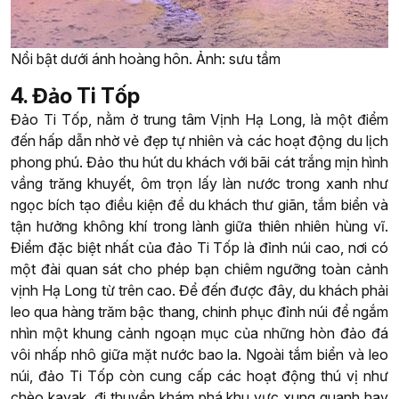
Nổi bật dưới ánh hoàng hôn. Ảnh: sưu tầm
4. Đảo Ti Tốp
Đảo Ti Tốp, nằm ở trung tâm Vịnh Hạ Long, là một điểm
đến hấp dẫn nhờ vẻ đẹp tự nhiên và các hoạt động du lịch
phong phú. Đảo thu hút du khách với bãi cát trắng mịn hình
vầng trăng khuyết, ôm trọn lấy làn nước trong xanh như
ngọc bích tạo điều kiện để du khách thư giãn, tắm biển và
tận hưởng không khí trong lành giữa thiên nhiên hùng vĩ.
Điểm đặc biệt nhất của đảo Ti Tốp là đỉnh núi cao, nơi có
một đài quan sát cho phép bạn chiêm ngưỡng toàn cảnh
vịnh Hạ Long từ trên cao. Để đến được đây, du khách phải
leo qua hàng trăm bậc thang, chinh phục đỉnh núi để ngắm
nhìn một khung cảnh ngoạn mục của những hòn đảo đá
vôi nhấp nhô giữa mặt nước bao la. Ngoài tắm biển và leo
núi, đảo Ti Tốp còn cung cấp các hoạt động thú vị như
chèo kayak, đi thuyền khám phá khu vực xung quanh hay