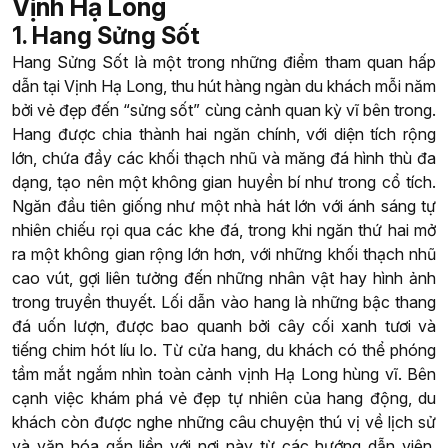
Vịnh Hạ Long
1. Hang Sửng Sốt
Hang Sửng Sốt là một trong những điểm tham quan hấp
dẫn tại Vịnh Hạ Long, thu hút hàng ngàn du khách mỗi năm
bởi vẻ đẹp đến “sửng sốt” cùng cảnh quan kỳ vĩ bên trong.
Hang được chia thành hai ngăn chính, với diện tích rộng
lớn, chứa đầy các khối thạch nhũ và măng đá hình thù đa
dạng, tạo nên một không gian huyền bí như trong cổ tích.
Ngăn đầu tiên giống như một nhà hát lớn với ánh sáng tự
nhiên chiếu rọi qua các khe đá, trong khi ngăn thứ hai mở
ra một không gian rộng lớn hơn, với những khối thạch nhũ
cao vút, gợi liên tưởng đến những nhân vật hay hình ảnh
trong truyền thuyết. Lối dẫn vào hang là những bậc thang
đá uốn lượn, được bao quanh bởi cây cối xanh tươi và
tiếng chim hót líu lo. Từ cửa hang, du khách có thể phóng
tầm mắt ngắm nhìn toàn cảnh vịnh Hạ Long hùng vĩ. Bên
cạnh việc khám phá vẻ đẹp tự nhiên của hang động, du
khách còn được nghe những câu chuyện thú vị về lịch sử
và văn hóa gắn liền với nơi này từ các hướng dẫn viên.