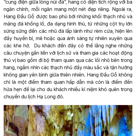
“cung điện giữa lòng núi đá”, hang có diện tích rộng với ba
ngăn chính, mỗi ngăn mang một nét đẹp riêng. Ngoài ra,
Hang Đầu Gỗ được bao phủ bởi những khối thạch nhũ và
măng đá khổng lồ, đa dạng hình thù, từ những cột trụ lớn
sừng sững đến các nhũ đá lấp lánh như rèm cửa, hiện lên
đầy huyền bí, mê hoặc qua ánh sáng tự nhiên xuyên qua
các khe hở. Du khách đến đây có thể lắng nghe những
câu chuyện gắn liền với lịch sử và tham gia các hoạt động
thú vị bao gồm đi bộ tham quan qua các lối nhỏ bên trong
hang, ngắm nhìn các thạch nhũ đầy màu sắc và tận hưởng
không gian yên bình giữa thiên nhiên. Hang Đầu Gỗ không
chỉ là một điểm tham quan hấp dẫn mà còn là điểm đến
hứa hẹn để lại cho du khách nhiều kỉ niệm khó quên trong
chuyến du lịch Hạ Long đó.