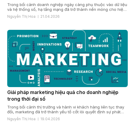
Trong bối cảnh doanh nghiệp ngày càng phụ thuộc vào dữ liệu
và hệ thống số, hạ tầng mạng đã trở thành nền móng cho hiệu
quả vận hành và năng lực cạnh tranh. Khi quy mô mở rộng, chi
Nguyễn Thị Hoa
21.04.2026
nhánh gia tăng và yêu cầu bảo mật, ổn định ngày càng cao,
nhiều doanh […]
Giải pháp marketing hiệu quả cho doanh nghiệp
trong thời đại số
Trong bối cảnh thị trường và hành vi khách hàng liên tục thay
đổi, marketing đã trở thành yếu tố cốt lõi quyết định sự phát
triển của doanh nghiệp. Một giải pháp marketing hiệu quả nằm
Nguyễn Thị Hoa
19.04.2026
ở cách doanh nghiệp hiểu khách hàng, xây dựng chiến lược
đúng đắn và triển khai đồng bộ […]