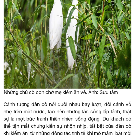
Những chú cò con chờ mẹ kiếm ăn về. Ảnh: Sưu tầm
Cảnh tượng đàn cò nối đuôi nhau bay lượn, đôi cánh vỗ
nhẹ trên mặt nước, tạo nên những làn sóng lấp lánh, thật
sự là một bức tranh thiên nhiên sống động. Du khách có
thể tận mắt chứng kiến sự nhộn nhịp, tất bật của đàn cò
khi kiếm ăn, từ những động tác tinh tế khi mò mẫm, bắt mồi