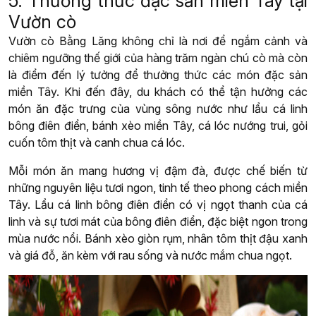
5. Thưởng thức đặc sản miền Tây tại
Vườn cò
Vườn cò Bằng Lăng không chỉ là nơi để ngắm cảnh và
chiêm ngưỡng thế giới của hàng trăm ngàn chú cò mà còn
là điểm đến lý tưởng để thưởng thức các món đặc sản
miền Tây. Khi đến đây, du khách có thể tận hưởng các
món ăn đặc trưng của vùng sông nước như lẩu cá linh
bông điên điển, bánh xèo miền Tây, cá lóc nướng trui, gỏi
cuốn tôm thịt và canh chua cá lóc.
Mỗi món ăn mang hương vị đậm đà, được chế biến từ
những nguyên liệu tươi ngon, tinh tế theo phong cách miền
Tây. Lẩu cá linh bông điên điển có vị ngọt thanh của cá
linh và sự tươi mát của bông điên điển, đặc biệt ngon trong
mùa nước nổi. Bánh xèo giòn rụm, nhân tôm thịt đậu xanh
và giá đỗ, ăn kèm với rau sống và nước mắm chua ngọt.