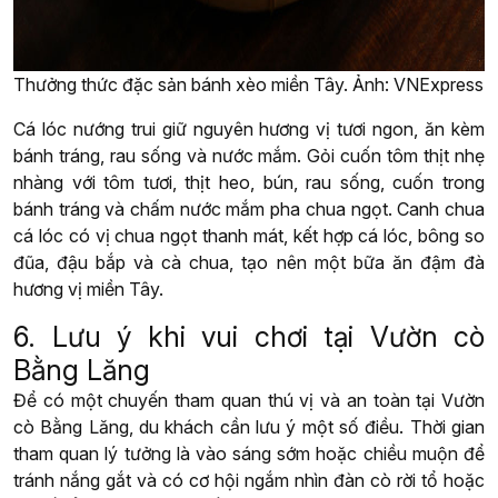
Thưởng thức đặc sản bánh xèo miền Tây. Ảnh: VNExpress
Cá lóc nướng trui giữ nguyên hương vị tươi ngon, ăn kèm
bánh tráng, rau sống và nước mắm. Gỏi cuốn tôm thịt nhẹ
nhàng với tôm tươi, thịt heo, bún, rau sống, cuốn trong
bánh tráng và chấm nước mắm pha chua ngọt. Canh chua
cá lóc có vị chua ngọt thanh mát, kết hợp cá lóc, bông so
đũa, đậu bắp và cà chua, tạo nên một bữa ăn đậm đà
hương vị miền Tây.
6. Lưu ý khi vui chơi tại Vườn cò
Bằng Lăng
Để có một chuyến tham quan thú vị và an toàn tại Vườn
cò Bằng Lăng, du khách cần lưu ý một số điều. Thời gian
tham quan lý tưởng là vào sáng sớm hoặc chiều muộn để
tránh nắng gắt và có cơ hội ngắm nhìn đàn cò rời tổ hoặc