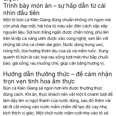
Trình bày món ăn – sự hấp dẫn từ cái
nhìn đầu tiên
Một tô bún cá Kiên Giang đúng chuẩn không chỉ ngon mà
còn phải đẹp mắt, hài hòa từ màu sắc đến cách sắp xếp
nguyên liệu. Sợi bún trắng ngần được chần nóng, phủ lên
trên là lớp cá vàng ươm được xào cùng nghệ, xen lẫn với
những lát chả cá chiên dai giòn. Nước dùng trong veo,
nóng hổi, tỏa hương thơm dịu của sả và mắm ruốc. Xung
quanh tô bún là các loại rau sống tươi mát như bắp chuối
bào, giá sống, rau muống chẻ, giúp cân bằng hương vị.
Hướng dẫn thưởng thức – để cảm nhận
trọn vẹn tinh hoa ẩm thực
Bún cá Kiên Giang sẽ ngon hơn khi được thưởng thức
đúng cách. Khi ăn, thực khách nên vắt một ít chanh tươi để
làm dậy lên vị ngọt thanh của nước dùng, sau đó thêm vài
lát ớt cắt mỏng vào nước mắm chấm để tạo độ cay nhẹ,
kích thích vị giác. Một chút nước mắm rưới nhẹ vào tô sẽ