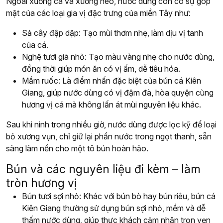
Ngoài xương cá và xương heo, nước dùng còn có sự góp
mặt của các loại gia vị đặc trưng của miền Tây như:
Sả cây đập dập: Tạo mùi thơm nhẹ, làm dịu vị tanh
của cá.
Nghệ tươi giã nhỏ: Tạo màu vàng nhẹ cho nước dùng,
đồng thời giúp món ăn có vị ấm, dễ tiêu hóa.
Mắm ruốc: Là điểm nhấn đặc biệt của bún cá Kiên
Giang, giúp nước dùng có vị đậm đà, hòa quyện cùng
hương vị cá mà không lấn át mùi nguyên liệu khác.
Sau khi ninh trong nhiều giờ, nước dùng được lọc kỹ để loại
bỏ xương vụn, chỉ giữ lại phần nước trong ngọt thanh, sẵn
sàng làm nền cho một tô bún hoàn hảo.
Bún và các nguyên liệu đi kèm – làm
tròn hương vị
Bún tươi sợi nhỏ: Khác với bún bò hay bún riêu, bún cá
Kiên Giang thường sử dụng bún sợi nhỏ, mềm và dễ
thấm nước dùng, giúp thực khách cảm nhận trọn vẹn