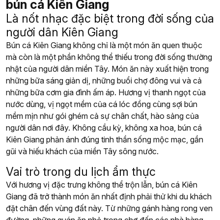
bún cá Kiên Giang
Là nốt nhạc đặc biệt trong đời sống của
người dân Kiên Giang
Bún cá Kiên Giang không chỉ là một món ăn quen thuộc
mà còn là một phần không thể thiếu trong đời sống thường
nhật của người dân miền Tây. Món ăn này xuất hiện trong
những bữa sáng giản dị, những buổi chợ đông vui và cả
những bữa cơm gia đình ấm áp. Hương vị thanh ngọt của
nước dùng, vị ngọt mềm của cá lóc đồng cùng sợi bún
mềm mịn như gói ghém cả sự chân chất, hào sảng của
người dân nơi đây. Không cầu kỳ, không xa hoa, bún cá
Kiên Giang phản ánh đúng tinh thần sống mộc mạc, gần
gũi và hiếu khách của miền Tây sông nước.
Vai trò trong du lịch ẩm thực
Với hương vị đặc trưng không thể trộn lẫn, bún cá Kiên
Giang đã trở thành món ăn nhất định phải thử khi du khách
đặt chân đến vùng đất này. Từ những gánh hàng rong ven
đường, những quán ăn nhỏ trong chợ đến các nhà hàng