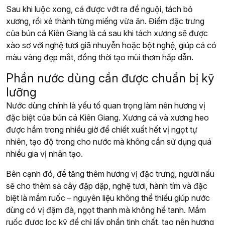
Sau khi luộc xong, cá được vớt ra để nguội, tách bỏ
xương, rồi xé thành từng miếng vừa ăn. Điểm đặc trưng
của bún cá Kiên Giang là cá sau khi tách xương sẽ được
xào sơ với nghệ tươi giã nhuyễn hoặc bột nghệ, giúp cá có
màu vàng đẹp mắt, đồng thời tạo mùi thơm hấp dẫn.
Phần nước dùng cần được chuẩn bị kỹ
lưỡng
Nước dùng chính là yếu tố quan trọng làm nên hương vị
đặc biệt của bún cá Kiên Giang. Xương cá và xương heo
được hầm trong nhiều giờ để chiết xuất hết vị ngọt tự
nhiên, tạo độ trong cho nước mà không cần sử dụng quá
nhiều gia vị nhân tạo.
Bên cạnh đó, để tăng thêm hương vị đặc trưng, người nấu
sẽ cho thêm sả cây đập dập, nghệ tươi, hành tím và đặc
biệt là mắm ruốc – nguyên liệu không thể thiếu giúp nước
dùng có vị đậm đà, ngọt thanh mà không hề tanh. Mắm
ruốc được lọc kỹ để chỉ lấy phần tinh chất, tạo nên hương