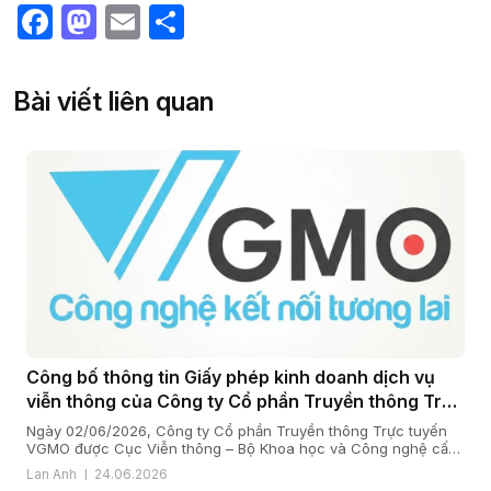
Facebook
Mastodon
Email
Share
Bài viết liên quan
Công bố thông tin Giấy phép kinh doanh dịch vụ
viễn thông của Công ty Cổ phần Truyền thông Trực
tuyến VGMO
Ngày 02/06/2026, Công ty Cổ phần Truyền thông Trực tuyến
VGMO được Cục Viễn thông – Bộ Khoa học và Công nghệ cấp
Giấy phép kinh doanh dịch vụ viễn thông số 180/GP-CVT. Thực
Lan Anh
24.06.2026
hiện quy định tại khoản 6 Điều 35 Nghị định số 163/2024/NĐ-