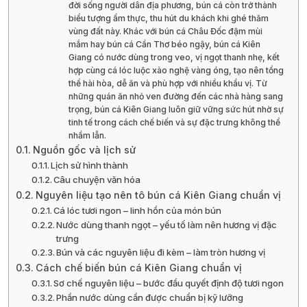
đời sống người dân địa phương, bún cá còn trở thành
biểu tượng ẩm thực, thu hút du khách khi ghé thăm
vùng đất này. Khác với bún cá Châu Đốc đậm mùi
mắm hay bún cá Cần Thơ béo ngậy, bún cá Kiên
Giang có nước dùng trong veo, vị ngọt thanh nhẹ, kết
hợp cùng cá lóc luộc xào nghệ vàng óng, tạo nên tổng
thể hài hòa, dễ ăn và phù hợp với nhiều khẩu vị. Từ
những quán ăn nhỏ ven đường đến các nhà hàng sang
trọng, bún cá Kiên Giang luôn giữ vững sức hút nhờ sự
tinh tế trong cách chế biến và sự đặc trưng không thể
nhầm lẫn.
Nguồn gốc và lịch sử
Lịch sử hình thành
Câu chuyện văn hóa
Nguyên liệu tạo nên tô bún cá Kiên Giang chuẩn vị
Cá lóc tươi ngon – linh hồn của món bún
Nước dùng thanh ngọt – yếu tố làm nên hương vị đặc
trưng
Bún và các nguyên liệu đi kèm – làm tròn hương vị
Cách chế biến bún cá Kiên Giang chuẩn vị
Sơ chế nguyên liệu – bước đầu quyết định độ tươi ngon
Phần nước dùng cần được chuẩn bị kỹ lưỡng