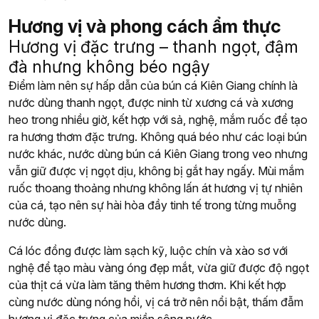
Hương vị và phong cách ẩm thực
Hương vị đặc trưng – thanh ngọt, đậm
đà nhưng không béo ngậy
Điểm làm nên sự hấp dẫn của bún cá Kiên Giang chính là
nước dùng thanh ngọt, được ninh từ xương cá và xương
heo trong nhiều giờ, kết hợp với sả, nghệ, mắm ruốc để tạo
ra hương thơm đặc trưng. Không quá béo như các loại bún
nước khác, nước dùng bún cá Kiên Giang trong veo nhưng
vẫn giữ được vị ngọt dịu, không bị gắt hay ngấy. Mùi mắm
ruốc thoang thoảng nhưng không lấn át hương vị tự nhiên
của cá, tạo nên sự hài hòa đầy tinh tế trong từng muỗng
nước dùng.
Cá lóc đồng được làm sạch kỹ, luộc chín và xào sơ với
nghệ để tạo màu vàng óng đẹp mắt, vừa giữ được độ ngọt
của thịt cá vừa làm tăng thêm hương thơm. Khi kết hợp
cùng nước dùng nóng hổi, vị cá trở nên nổi bật, thấm đẫm
hương vị đặc trưng của miền sông nước.