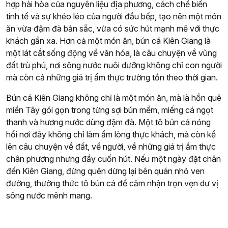
hợp hài hòa của nguyên liệu địa phương, cách chế biến
tinh tế và sự khéo léo của người đầu bếp, tạo nên một món
ăn vừa đậm đà bản sắc, vừa có sức hút mạnh mẽ với thực
khách gần xa. Hơn cả một món ăn, bún cá Kiên Giang là
một lát cắt sống động về văn hóa, là câu chuyện về vùng
đất trù phú, nơi sông nước nuôi dưỡng không chỉ con người
mà còn cả những giá trị ẩm thực trường tồn theo thời gian.
Bún cá Kiên Giang không chỉ là một món ăn, mà là hồn quê
miền Tây gói gọn trong từng sợi bún mềm, miếng cá ngọt
thanh và hương nước dùng đậm đà. Một tô bún cá nóng
hổi nơi đây không chỉ làm ấm lòng thực khách, mà còn kể
lên câu chuyện về đất, về người, về những giá trị ẩm thực
chân phương nhưng đầy cuốn hút. Nếu một ngày đặt chân
đến Kiên Giang, đừng quên dừng lại bên quán nhỏ ven
đường, thưởng thức tô bún cá để cảm nhận trọn vẹn dư vị
sông nước mênh mang.