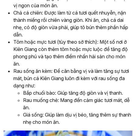
vị ngon của món ăn.
Chả cá chiên: Được làm từ cá tươi quết nhuyễn, nặn
thành miếng rồi chiên vàng giòn. Khi ăn, chả cá dai
nhẹ, có độ giòn vừa phải, giúp tô bún thêm phần hấp
dẫn.
Tôm hoặc mực tươi (tùy theo sở thích): Một số nơi ở
Kiên Giang còn thêm tôm hoặc mực luộc để tăng độ
phong phú và tạo thêm điểm nhấn hải sản cho món
ăn.
Rau sống ăn kèm: Để cân bằng vị và làm tăng sự tươi
mát, bún cá Kiên Giang luôn đi kèm với rau sống đa
dạng như:
Bắp chuối bào: Giúp tăng độ giòn và vị thanh.
Rau muống chẻ: Mang đến cảm giác tươi mát, dễ
ăn.
Giá sống: Giúp làm dịu vị béo, tăng thêm sự thanh
nhẹ cho món ăn.