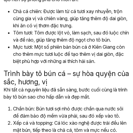
Chả cá chiên: Được làm từ cá tươi xay nhuyễn, trộn
cùng gia vị và chiên vàng, giúp tăng thêm độ dai giòn,
khi ăn có vị thơm đặc trưng.
Tôm tươi: Tôm được lột vỏ, làm sạch, sau đó luộc chín
và để ráo, giúp tăng thêm độ ngọt cho tô bún.
Mực tươi: Một số phiên bản bún cá ở Kiên Giang còn
cho thêm mực tươi luộc để tạo thêm vị dai giòn, đặc
biệt phù hợp với những ai thích hải sản.
Trình bày tô bún cá – sự hòa quyện của
sắc, hương, vị
Khi tất cả nguyên liệu đã sẵn sàng, bước cuối cùng là trình
bày tô bún sao cho hấp dẫn và đẹp mắt.
Chần bún: Bún tươi sợi nhỏ được chần qua nước sôi
để đảm bảo độ mềm vừa phải, sau đó xếp vào tô.
Xếp cá và topping: Cá lóc xào nghệ được trải đều lên
mặt bún, tiếp theo là chả cá, tôm và mực nếu có.