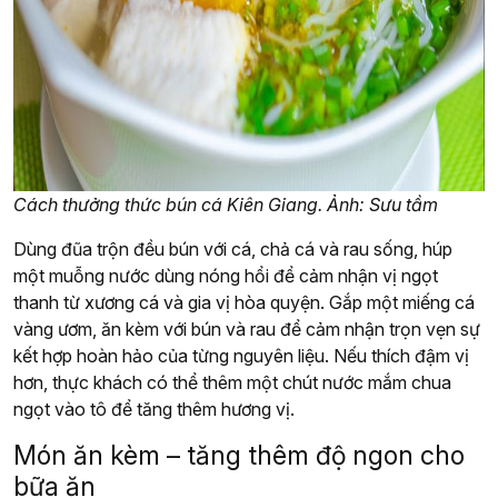
Cách thưởng thức bún cá Kiên Giang. Ảnh: Sưu tầm
Dùng đũa trộn đều bún với cá, chả cá và rau sống, húp
một muỗng nước dùng nóng hổi để cảm nhận vị ngọt
thanh từ xương cá và gia vị hòa quyện. Gắp một miếng cá
vàng ươm, ăn kèm với bún và rau để cảm nhận trọn vẹn sự
kết hợp hoàn hảo của từng nguyên liệu. Nếu thích đậm vị
hơn, thực khách có thể thêm một chút nước mắm chua
ngọt vào tô để tăng thêm hương vị.
Món ăn kèm – tăng thêm độ ngon cho
bữa ăn