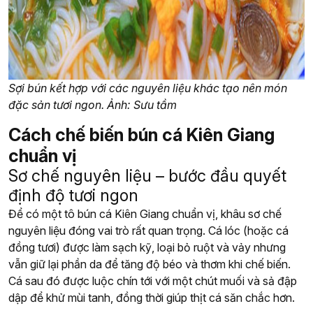
Sợi bún kết hợp với các nguyên liệu khác tạo nên món
đặc sản tươi ngon. Ảnh: Sưu tầm
Cách chế biến bún cá Kiên Giang
chuẩn vị
Sơ chế nguyên liệu – bước đầu quyết
định độ tươi ngon
Để có một tô bún cá Kiên Giang chuẩn vị, khâu sơ chế
nguyên liệu đóng vai trò rất quan trọng. Cá lóc (hoặc cá
đồng tươi) được làm sạch kỹ, loại bỏ ruột và vảy nhưng
vẫn giữ lại phần da để tăng độ béo và thơm khi chế biến.
Cá sau đó được luộc chín tới với một chút muối và sả đập
dập để khử mùi tanh, đồng thời giúp thịt cá săn chắc hơn.