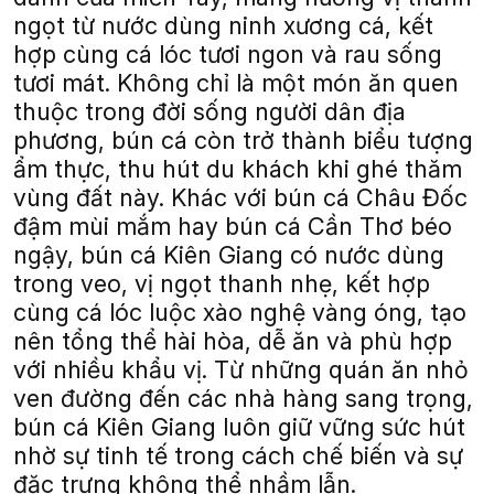
ngọt từ nước dùng ninh xương cá, kết
hợp cùng cá lóc tươi ngon và rau sống
tươi mát. Không chỉ là một món ăn quen
thuộc trong đời sống người dân địa
phương, bún cá còn trở thành biểu tượng
ẩm thực, thu hút du khách khi ghé thăm
vùng đất này. Khác với bún cá Châu Đốc
đậm mùi mắm hay bún cá Cần Thơ béo
ngậy, bún cá Kiên Giang có nước dùng
trong veo, vị ngọt thanh nhẹ, kết hợp
cùng cá lóc luộc xào nghệ vàng óng, tạo
nên tổng thể hài hòa, dễ ăn và phù hợp
với nhiều khẩu vị. Từ những quán ăn nhỏ
ven đường đến các nhà hàng sang trọng,
bún cá Kiên Giang luôn giữ vững sức hút
nhờ sự tinh tế trong cách chế biến và sự
đặc trưng không thể nhầm lẫn.