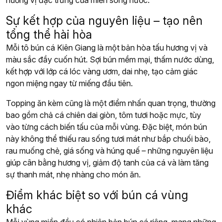
Sự kết hợp của nguyên liệu – tạo nên
tổng thể hài hòa
Mỗi tô bún cá Kiên Giang là một bản hòa tấu hương vị và
màu sắc đầy cuốn hút. Sợi bún mềm mại, thấm nước dùng,
kết hợp với lớp cá lóc vàng ươm, dai nhẹ, tạo cảm giác
ngon miệng ngay từ miếng đầu tiên.
Topping ăn kèm cũng là một điểm nhấn quan trọng, thường
bao gồm chả cá chiên dai giòn, tôm tươi hoặc mực, tùy
vào từng cách biến tấu của mỗi vùng. Đặc biệt, món bún
này không thể thiếu rau sống tươi mát như bắp chuối bào,
rau muống chẻ, giá sống và húng quế – những nguyên liệu
giúp cân bằng hương vị, giảm độ tanh của cá và làm tăng
sự thanh mát, nhẹ nhàng cho món ăn.
Điểm khác biệt so với bún cá vùng
khác
Mỗi vùng miền đều có phiên bản bún cá riêng, mang những