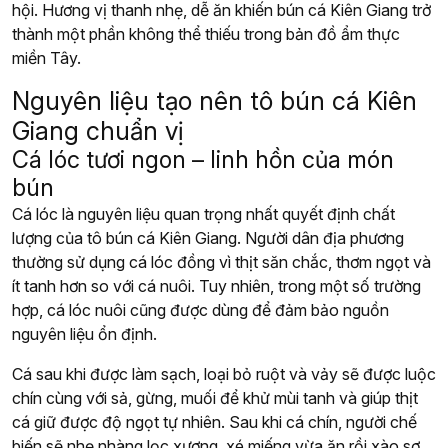
hội. Hương vị thanh nhẹ, dễ ăn khiến bún cá Kiên Giang trở
thành một phần không thể thiếu trong bản đồ ẩm thực
miền Tây.
Nguyên liệu tạo nên tô bún cá Kiên
Giang chuẩn vị
Cá lóc tươi ngon – linh hồn của món
bún
Cá lóc là nguyên liệu quan trọng nhất quyết định chất
lượng của tô bún cá Kiên Giang. Người dân địa phương
thường sử dụng cá lóc đồng vì thịt săn chắc, thơm ngọt và
ít tanh hơn so với cá nuôi. Tuy nhiên, trong một số trường
hợp, cá lóc nuôi cũng được dùng để đảm bảo nguồn
nguyên liệu ổn định.
Cá sau khi được làm sạch, loại bỏ ruột và vảy sẽ được luộc
chín cùng với sả, gừng, muối để khử mùi tanh và giúp thịt
cá giữ được độ ngọt tự nhiên. Sau khi cá chín, người chế
biến sẽ nhẹ nhàng lọc xương, xé miếng vừa ăn rồi xào sơ