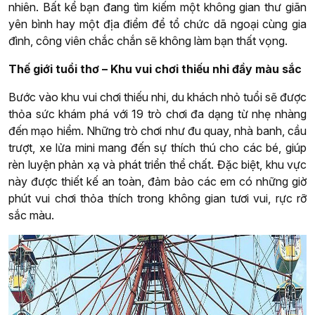
nhiên. Bất kể bạn đang tìm kiếm một không gian thư giãn
yên bình hay một địa điểm để tổ chức dã ngoại cùng gia
đình, công viên chắc chắn sẽ không làm bạn thất vọng.
Thế giới tuổi thơ – Khu vui chơi thiếu nhi đầy màu sắc
Bước vào khu vui chơi thiếu nhi, du khách nhỏ tuổi sẽ được
thỏa sức khám phá với 19 trò chơi đa dạng từ nhẹ nhàng
đến mạo hiểm. Những trò chơi như đu quay, nhà banh, cầu
trượt, xe lửa mini mang đến sự thích thú cho các bé, giúp
rèn luyện phản xạ và phát triển thể chất. Đặc biệt, khu vực
này được thiết kế an toàn, đảm bảo các em có những giờ
phút vui chơi thỏa thích trong không gian tươi vui, rực rỡ
sắc màu.