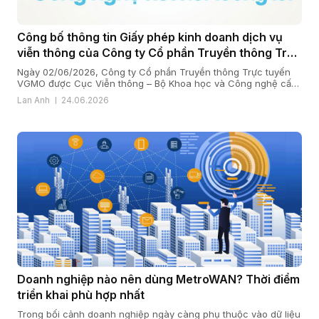
Công bố thông tin Giấy phép kinh doanh dịch vụ
viễn thông của Công ty Cổ phần Truyền thông Trực
tuyến VGMO
Ngày 02/06/2026, Công ty Cổ phần Truyền thông Trực tuyến
VGMO được Cục Viễn thông – Bộ Khoa học và Công nghệ cấp
Giấy phép kinh doanh dịch vụ viễn thông số 180/GP-CVT. Thực
Lan Anh
24.06.2026
hiện quy định tại khoản 6 Điều 35 Nghị định số 163/2024/NĐ-
CP ngày 24/12/2024 của Chính phủ quy định chi tiết […]
Doanh nghiệp nào nên dùng MetroWAN? Thời điểm
triển khai phù hợp nhất
Trong bối cảnh doanh nghiệp ngày càng phụ thuộc vào dữ liệu