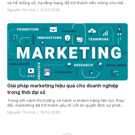
và hệ thống số, hạ tầng mạng đã trở thành nền móng cho hiệu
quả vận hành và năng lực cạnh tranh. Khi quy mô mở rộng, chi
Nguyễn Thị Hoa
21.04.2026
nhánh gia tăng và yêu cầu bảo mật, ổn định ngày càng cao,
nhiều doanh […]
Giải pháp marketing hiệu quả cho doanh nghiệp
trong thời đại số
Trong bối cảnh thị trường và hành vi khách hàng liên tục thay
đổi, marketing đã trở thành yếu tố cốt lõi quyết định sự phát
triển của doanh nghiệp. Một giải pháp marketing hiệu quả nằm
Nguyễn Thị Hoa
19.04.2026
ở cách doanh nghiệp hiểu khách hàng, xây dựng chiến lược
đúng đắn và triển khai đồng bộ […]