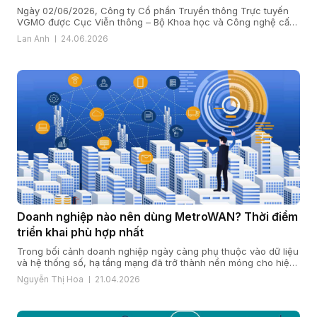
tuyến VGMO
Ngày 02/06/2026, Công ty Cổ phần Truyền thông Trực tuyến
VGMO được Cục Viễn thông – Bộ Khoa học và Công nghệ cấp
Giấy phép kinh doanh dịch vụ viễn thông số 180/GP-CVT. Thực
Lan Anh
24.06.2026
hiện quy định tại khoản 6 Điều 35 Nghị định số 163/2024/NĐ-
CP ngày 24/12/2024 của Chính phủ quy định chi tiết […]
Doanh nghiệp nào nên dùng MetroWAN? Thời điểm
triển khai phù hợp nhất
Trong bối cảnh doanh nghiệp ngày càng phụ thuộc vào dữ liệu
và hệ thống số, hạ tầng mạng đã trở thành nền móng cho hiệu
quả vận hành và năng lực cạnh tranh. Khi quy mô mở rộng, chi
Nguyễn Thị Hoa
21.04.2026
nhánh gia tăng và yêu cầu bảo mật, ổn định ngày càng cao,
nhiều doanh […]