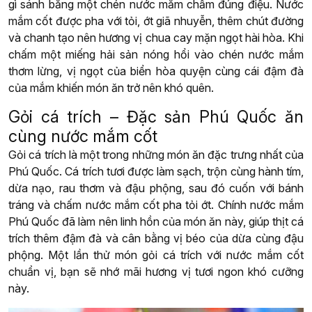
gì sánh bằng một chén nước mắm chấm đúng điệu. Nước
mắm cốt được pha với tỏi, ớt giã nhuyễn, thêm chút đường
và chanh tạo nên hương vị chua cay mặn ngọt hài hòa. Khi
chấm một miếng hải sản nóng hổi vào chén nước mắm
thơm lừng, vị ngọt của biển hòa quyện cùng cái đậm đà
của mắm khiến món ăn trở nên khó quên.
Gỏi cá trích – Đặc sản Phú Quốc ăn
cùng nước mắm cốt
Gỏi cá trích là một trong những món ăn đặc trưng nhất của
Phú Quốc. Cá trích tươi được làm sạch, trộn cùng hành tím,
dừa nạo, rau thơm và đậu phộng, sau đó cuốn với bánh
tráng và chấm nước mắm cốt pha tỏi ớt. Chính nước mắm
Phú Quốc đã làm nên linh hồn của món ăn này, giúp thịt cá
trích thêm đậm đà và cân bằng vị béo của dừa cùng đậu
phộng. Một lần thử món gỏi cá trích với nước mắm cốt
chuẩn vị, bạn sẽ nhớ mãi hương vị tươi ngon khó cưỡng
này.