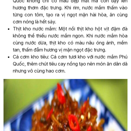
Quốc không chỉ có màu đẹp mắt mà còn dậy lên
hương thơm đặc trưng. Khi rim, nước mắm thấm vào
từng con tôm, tạo ra vị ngọt mặn hài hòa, ăn cùng
cơm nóng là hết sảy.
Thịt kho nước mắm: Một nồi thịt kho hột vịt đậm đà
không thể thiếu nước mắm ngon. Khi nước mắm hòa
cùng nước dừa, thịt kho có màu nâu óng ánh, mềm
tan, thấm đẫm hương vị mặn ngọt đặc trưng.
Cá cơm kho tiêu: Cá cơm tươi kho với nước mắm Phú
Quốc, thêm chút tiêu cay nồng tạo nên món ăn dân dã
nhưng vô cùng hao cơm.