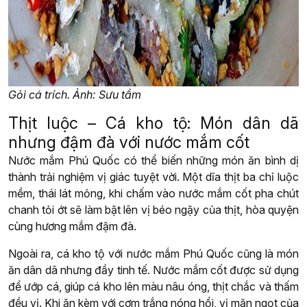
Gỏi cá trích. Ảnh: Sưu tầm
Thịt luộc – Cá kho tộ: Món dân dã
nhưng đậm đà với nước mắm cốt
Nước mắm Phú Quốc có thể biến những món ăn bình dị
thành trải nghiệm vị giác tuyệt vời. Một dĩa thịt ba chỉ luộc
mềm, thái lát mỏng, khi chấm vào nước mắm cốt pha chút
chanh tỏi ớt sẽ làm bật lên vị béo ngậy của thịt, hòa quyện
cùng hương mắm đậm đà.
Ngoài ra, cá kho tộ với nước mắm Phú Quốc cũng là món
ăn dân dã nhưng đầy tinh tế. Nước mắm cốt được sử dụng
để ướp cá, giúp cá kho lên màu nâu óng, thịt chắc và thấm
đều vị. Khi ăn kèm với cơm trắng nóng hổi, vị mặn ngọt của