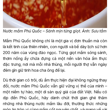
Nước mắm Phú Quốc – Sánh mịn từng giọt. Ảnh: Sưu tầm
Mắm Phú Quốc không chỉ là một gia vị đơn thuần mà còn
là kết tinh của thiên nhiên, con người và bề dày lịch sử hơn
200 năm của vùng đảo ngọc. Từng giọt mắm sóng sánh,
thơm nồng ấy chứa đựng cả một nền văn hóa ẩm thực
đặc trưng, nơi mà mỗi nhà thùng, mỗi người thợ vẫn ngày
đêm gìn giữ tinh hoa cha ông để lại.
Dù thời gian có trôi, dù ẩm thực hiện đại không ngừng thay
đổi, nước mắm Phú Quốc vẫn giữ vững vị thế của mình –
một niềm tự hào, một di sản quý giá của đất Việt. Nếu có
dịp đến Phú Quốc, hãy dành chút thời gian ghé thăm
những nhà thùng nước mắm lâu đời, thưởng thức những
món ăn tròn vị cùng mắm cốt nguyên chất, và mang về vài