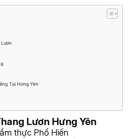
n
g Lươn
ng
iếng Tại Hưng Yên
 Thang Lươn Hưng Yên
 ẩm thực Phố Hiến