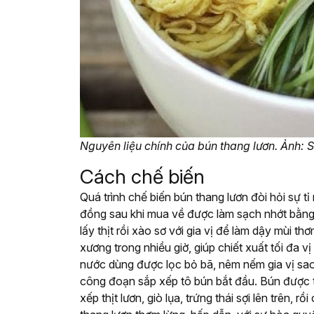
Nguyên liệu chính của bún thang lươn. Ảnh: 
Cách chế biến
Quá trình chế biến bún thang lươn đòi hỏi sự tỉ
đồng sau khi mua về được làm sạch nhớt bằng
lấy thịt rồi xào sơ với gia vị để làm dậy mùi 
xương trong nhiều giờ, giúp chiết xuất tối đa vị
nước dùng được lọc bỏ bã, nêm nếm gia vị sao 
công đoạn sắp xếp tô bún bắt đầu. Bún được t
xếp thịt lươn, giò lụa, trứng thái sợi lên trên