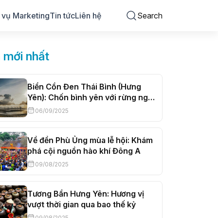
 vụ Marketing
Tin tức
Liên hệ
Search
n mới nhất
Biển Cồn Đen Thái Bình (Hưng
Yên): Chốn bình yên với rừng ngập
mặn và bãi biển thơ mộng
06/09/2025
Về đền Phù Ủng mùa lễ hội: Khám
phá cội nguồn hào khí Đông A
09/08/2025
Tương Bần Hưng Yên: Hương vị
vượt thời gian qua bao thế kỷ
09/08/2025