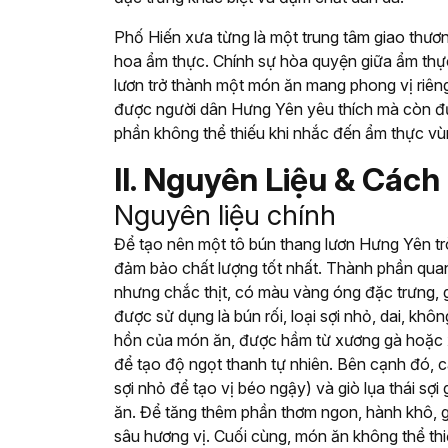
Phố Hiến xưa từng là một trung tâm giao thươn
hoa ẩm thực. Chính sự hòa quyện giữa ẩm thự
lươn trở thành một món ăn mang phong vị riêng
được người dân Hưng Yên yêu thích mà còn đư
phần không thể thiếu khi nhắc đến ẩm thực vù
II. Nguyên Liệu & Các
Nguyên liệu chính
Để tạo nên một tô bún thang lươn Hưng Yên trò
đảm bảo chất lượng tốt nhất. Thành phần quan t
nhưng chắc thịt, có màu vàng óng đặc trưng,
được sử dụng là bún rối, loại sợi nhỏ, dai, kh
hồn của món ăn, được hầm từ xương gà hoặc x
để tạo độ ngọt thanh tự nhiên. Bên cạnh đó, 
sợi nhỏ để tạo vị béo ngậy) và giò lụa thái sợ
ăn. Để tăng thêm phần thơm ngon, hành khô,
sâu hương vị. Cuối cùng, món ăn không thể thiếu