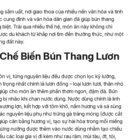
g sầm uất, nơi giao thoa của nhiều nền văn hóa và tinh
c cung đình và văn hóa dân gian đã giúp bún thang
 biệt. Trải qua nhiều thế hệ, món ăn này không chỉ
ợc du khách từ khắp nơi tìm đến thưởng thức, như một
ng đất này.
h Chế Biến Bún Thang Lươn
n vị, từng nguyên liệu đều được chọn lọc kỹ lưỡng,
rọng nhất chính là lươn đồng – loại lươn tươi, thân nhỏ
 giúp cho món ăn thêm phần thơm ngon, đậm đà. Bún
ông bị nhão khi chan nước dùng. Nước dùng chính là linh
ương lợn, kết hợp với tôm khô, nấm hương và sá sùng
các nguyên liệu phụ như trứng gà tráng mỏng (được cắt
i giúp cân bằng hương vị, tạo sự hài hòa trong mỗi miếng
 gừng nướng được thêm vào nước dùng nhằm tạo chiều
 các loại gia vị đi kèm như rau răm, mùi tàu, ớt, tỏi,