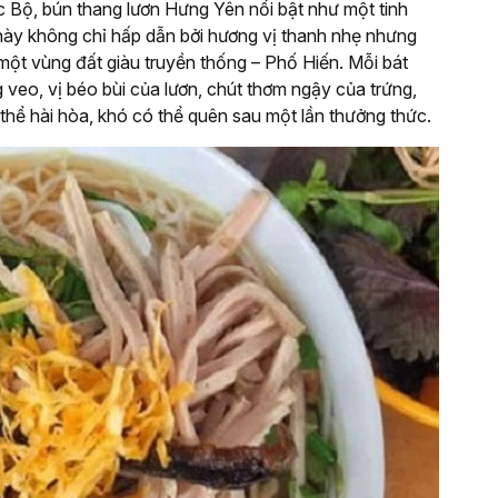
Bộ, bún thang lươn Hưng Yên nổi bật như một tinh
này không chỉ hấp dẫn bởi hương vị thanh nhẹ nhưng
ột vùng đất giàu truyền thống – Phố Hiến. Mỗi bát
 veo, vị béo bùi của lươn, chút thơm ngậy của trứng,
g thể hài hòa, khó có thể quên sau một lần thưởng thức.