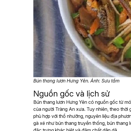
Bún thang lươn Hưng Yên. Ảnh: Sưu tầm
Nguồn gốc và lịch sử
Bún thang lươn Hưng Yên có nguồn gốc từ món
của người Tràng An xưa. Tuy nhiên, theo thời 
phù hợp với thổ nhưỡng, nguyên liệu địa phươ
gà xé như bún thang truyền thống, bún thang lư
đặc trưng khác biệt và đậm chất dân dã.